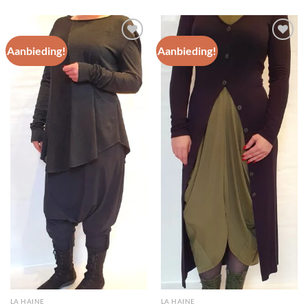
was:
is:
was:
is:
€ 99.95.
€ 60.00.
€ 139.95.
€ 75.00.
Aanbieding!
Aanbieding!
Toevoegen
Toevoegen
aan
aan
wenslijst
wenslijst
LA HAINE
LA HAINE