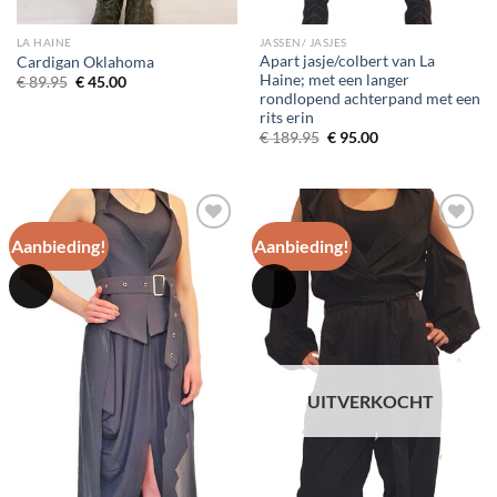
LA HAINE
JASSEN/ JASJES
Apart jasje/colbert van La
Cardigan Oklahoma
Haine; met een langer
Oorspronkelijke
Huidige
€
89.95
€
45.00
prijs
prijs
rondlopend achterpand met een
was:
is:
rits erin
€ 89.95.
€ 45.00.
Oorspronkelijke
Huidige
€
189.95
€
95.00
prijs
prijs
was:
is:
€ 189.95.
€ 95.00.
Aanbieding!
Aanbieding!
Toevoegen
Toevoegen
aan
aan
wenslijst
wenslijst
UITVERKOCHT