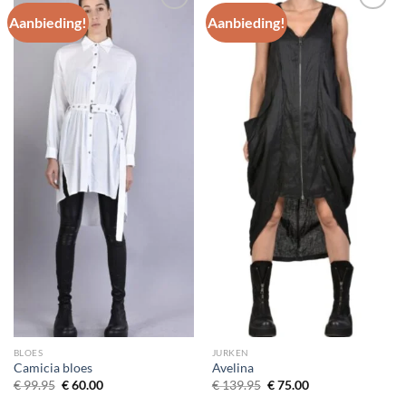
Aanbieding!
Aanbieding!
Toevoegen
Toevoegen
aan
aan
wenslijst
wenslijst
BLOES
JURKEN
Camicia bloes
Avelina
Oorspronkelijke
Huidige
Oorspronkelijke
Huidige
€
99.95
€
60.00
€
139.95
€
75.00
prijs
prijs
prijs
prijs