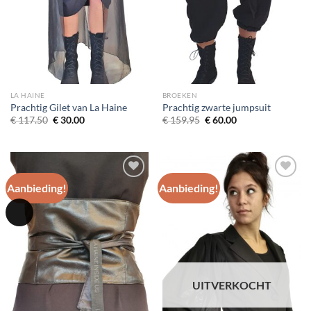
LA HAINE
BROEKEN
Prachtig Gilet van La Haine
Prachtig zwarte jumpsuit
Oorspronkelijke
Huidige
Oorspronkelijke
Huidige
€
117.50
€
30.00
€
159.95
€
60.00
prijs
prijs
prijs
prijs
was:
is:
was:
is:
€ 117.50.
€ 30.00.
€ 159.95.
€ 60.00.
Aanbieding!
Aanbieding!
Toevoegen
Toevoegen
aan
aan
wenslijst
wenslijst
UITVERKOCHT