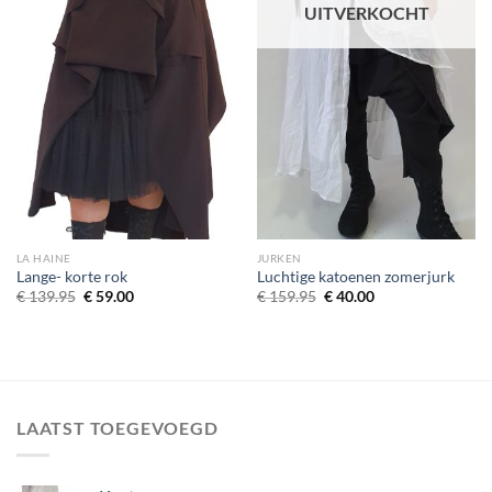
UITVERKOCHT
LA HAINE
JURKEN
Lange- korte rok
Luchtige katoenen zomerjurk
Oorspronkelijke
Huidige
Oorspronkelijke
Huidige
€
139.95
€
59.00
€
159.95
€
40.00
prijs
prijs
prijs
prijs
was:
is:
was:
is:
€ 139.95.
€ 59.00.
€ 159.95.
€ 40.00.
LAATST TOEGEVOEGD