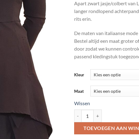
Apart zwart jasje/colbert van 
was:
is:
langer rondlopend achterpand 
€ 189.95.
€ 
rits erin.
De maten van italiaanse mode v
Bestel altijd een maat groter 
door zodat we kunnen controle
passend kledingstuk toegezond
Kleur
Maat
Wissen
Apart jasje/colbert van La Haine;
TOEVOEGEN AAN WI