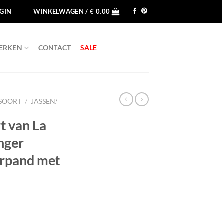
GIN
WINKELWAGEN /
€
0.00
ERKEN
CONTACT
SALE
 SOORT
/
JASSEN/
rt van La
nger
erpand met
elijke
idige
js