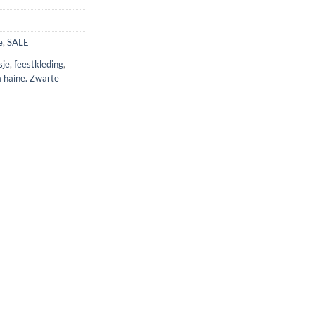
e
,
SALE
sje
,
feestkleding
,
 haine. Zwarte