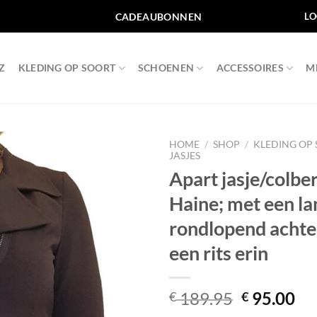
CADEAUBONNEN
LO
Z
KLEDING OP SOORT
SCHOENEN
ACCESSOIRES
M
HOME
/
SHOP
/
KLEDING OP
JASJES
Apart jasje/colbe
Toevoegen
aan
Haine; met een la
wenslijst
rondlopend acht
een rits erin
Oorspronk
Hu
189.95
95.00
€
€
prijs
pri