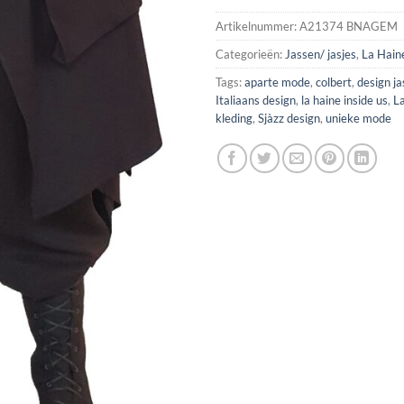
Artikelnummer:
A21374 BNAGEM
Categorieën:
Jassen/ jasjes
,
La Hain
Tags:
aparte mode
,
colbert
,
design ja
Italiaans design
,
la haine inside us
,
La
kleding
,
Sjàzz design
,
unieke mode