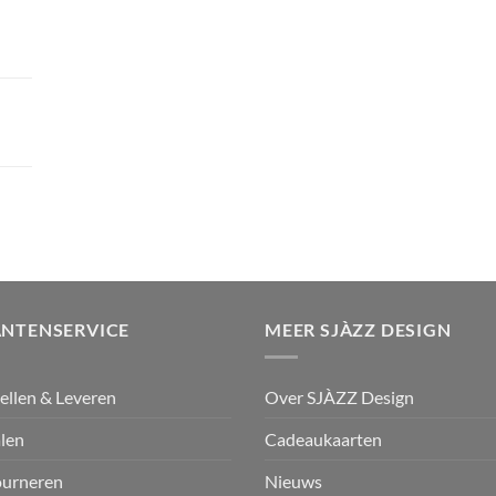
ANTENSERVICE
MEER SJÀZZ DESIGN
ellen & Leveren
Over SJÀZZ Design
len
Cadeaukaarten
ourneren
Nieuws