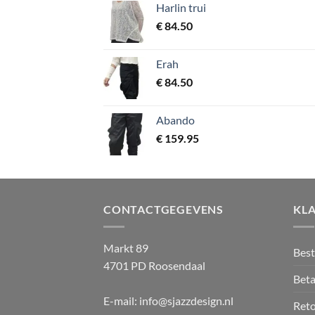
Harlin trui
€
84.50
Erah
€
84.50
Abando
€
159.95
CONTACTGEGEVENS
KL
Markt 89
Best
4701 PD Roosendaal
Beta
E-mail: info@sjazzdesign.nl
Ret