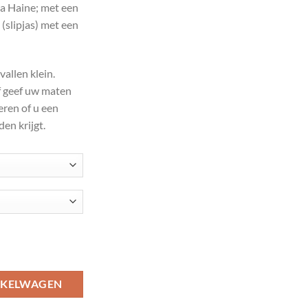
La Haine; met een
(slipjas) met een
95.00.
allen klein.
of geef uw maten
ren of u een
en krijgt.
 met een langer rondlopend achterpand met een rits erin aantal
NKELWAGEN