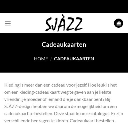
Ga
naar
inhoud
Cadeaukaarten
HOME
/
CADEAUKAARTEN
Kleding is meer dan een cadeau voor jezelf. Hoe leuk is het
om een kleding-cadeaukaart weg te geven aan je liefste
vriendin, je moeder of iemand die je dankbaar bent? Bij
SJÀZZ-design hebben we daarom de mogelijkheid om een
cadeaukaart te bestellen. Deze staat in onze catalogus. Er zijn
verschillende bedragen te kiezen. Cadeaukaart bestellen.