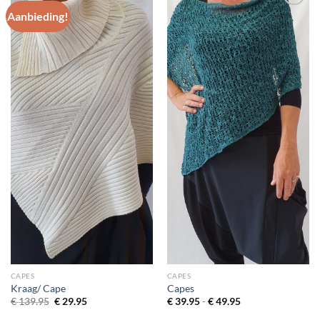
Aanbieding!
Toevoegen
Toevoegen
aan
aan
wenslijst
wenslijst
CAPES
CAPES
Kraag/ Cape
Capes
Oorspronkelijke
Huidige
Prijsklasse:
€
139.95
€
29.95
€
39.95
-
€
49.95
prijs
prijs
€ 39.95
was:
is:
tot