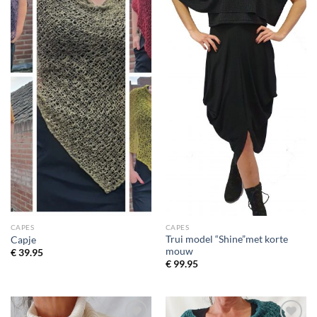
CAPES
CAPES
Trui model “Shine”met korte
Capje
mouw
€
39.95
€
99.95