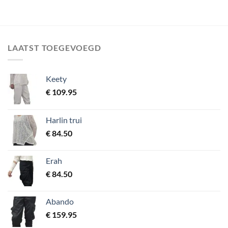
€ 139.95.
€ 29.95.
€ 49.95
LAATST TOEGEVOEGD
Keety
€
109.95
Harlin trui
€
84.50
Erah
€
84.50
Abando
€
159.95