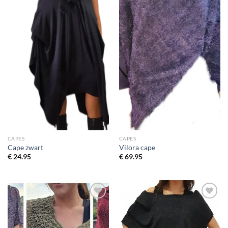
CAPES
CAPES
Cape zwart
Vilora cape
€
24.95
€
69.95
Toevoegen
Toevoegen
aan
aan
wenslijst
wenslijst