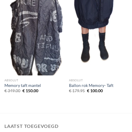
ABSOLUT
ABSOLUT
Memory taft mantel
Ballon rok Memory- Taft
Oorspronkelijke
Huidige
Oorspronkelijke
Huidige
€
349.00
€
150.00
€
179.95
€
100.00
prijs
prijs
prijs
prijs
was:
is:
was:
is:
€ 349.00.
€ 150.00.
€ 179.95.
€ 100.00.
LAATST TOEGEVOEGD