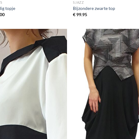
TS
SJAZZ
ig topje
Bijzondere zwarte top
00
€
99.95
Toevoegen
Toevo
aan
aa
wenslijst
wensli