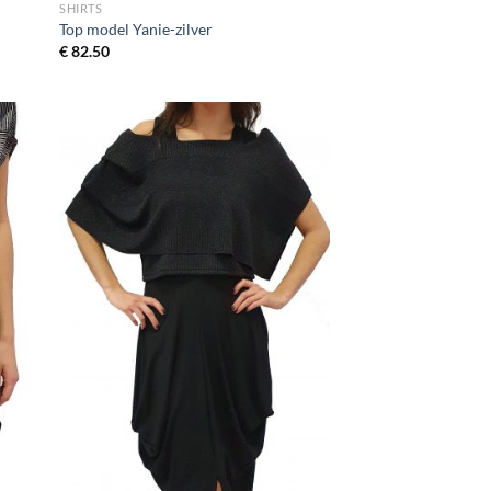
SHIRTS
Top model Yanie-zilver
€
82.50
egen
Toevoegen
n
aan
jst
wenslijst