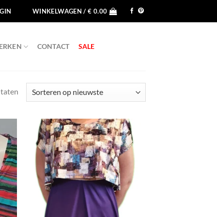
GIN
WINKELWAGEN /
€
0.00
ERKEN
CONTACT
SALE
Gesorteerd
ltaten
op
nieuwste
egen
Toevoegen
n
aan
jst
wenslijst