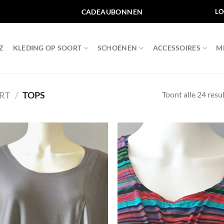
CADEAUBONNEN
LO
Z
KLEDING OP SOORT
SCHOENEN
ACCESSOIRES
M
Toont alle 24 resu
RT
/
TOPS
Toevoegen
Toevo
aan
aa
wenslijst
wensli