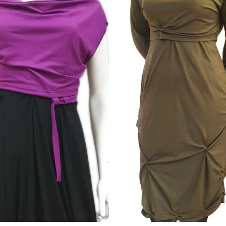
Toevoegen
Toevo
aan
aa
wenslijst
wensli