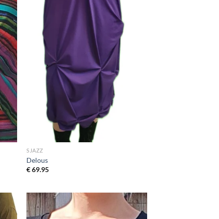
SJAZZ
Delous
€
69.95