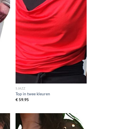
SJAZZ
Top in twee kleuren
€
59.95
egen
Toevoegen