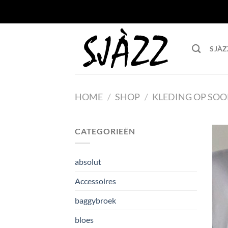
Ga
naar
inhoud
SJÀZ
HOME
/
SHOP
/
KLEDING OP SOO
CATEGORIEËN
absolut
Accessoires
baggybroek
bloes