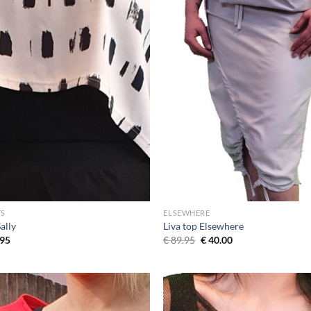
TS
ELSEWHERE
ally
Liva top Elsewhere
Oorspronkelijke
Huidige
95
€
89.95
€
40.00
prijs
prijs
was:
is:
€ 89.95.
€ 40.00.
Toevoegen
Toevo