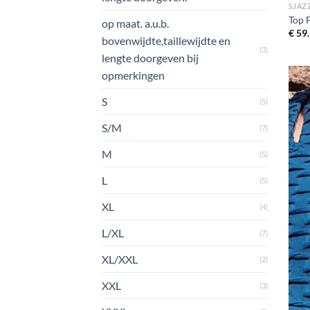
SJAZ
Top 
op maat. a.u.b.
€
59.
bovenwijdte,taillewijdte en
(3)
lengte doorgeven bij
opmerkingen
S
(5)
S/M
(7)
M
(5)
L
(5)
XL
(4)
L/XL
(7)
XL/XXL
(2)
XXL
(3)