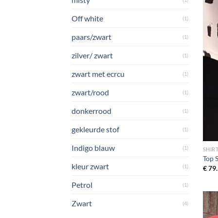
Off white
(1)
paars/zwart
(1)
zilver/ zwart
(1)
zwart met ecrcu
(1)
zwart/rood
(1)
donkerrood
(1)
gekleurde stof
(1)
Indigo blauw
(1)
SHIR
Top S
kleur zwart
(1)
€
79.
Petrol
(1)
Zwart
(4)