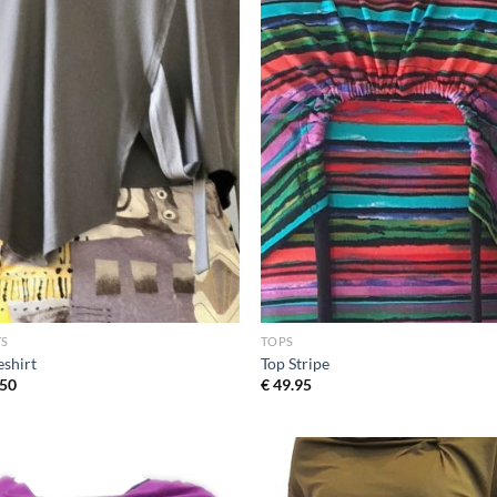
TS
TOPS
eshirt
Top Stripe
50
€
49.95