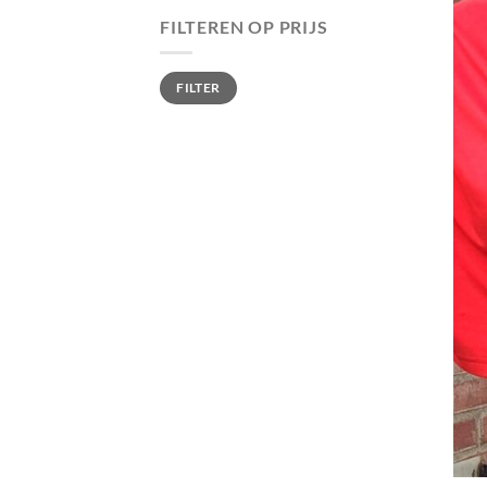
FILTEREN OP PRIJS
Min.
Max.
FILTER
prijs
prijs