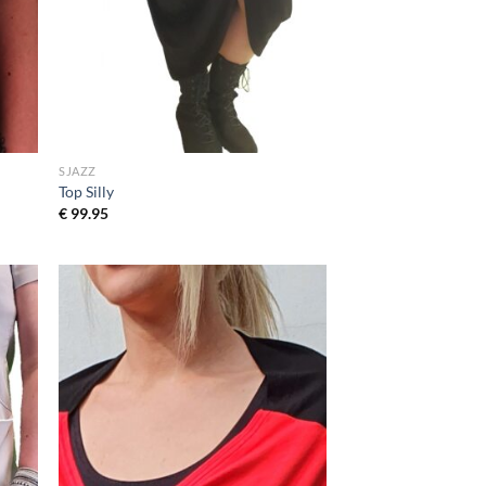
SJAZZ
Top Silly
€
99.95
egen
Toevoegen
n
aan
jst
wenslijst