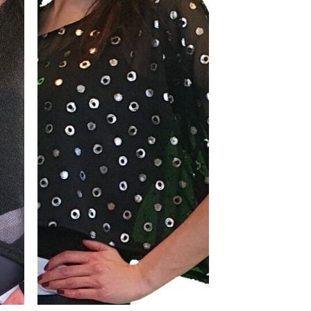
n
aan
jst
wenslijst