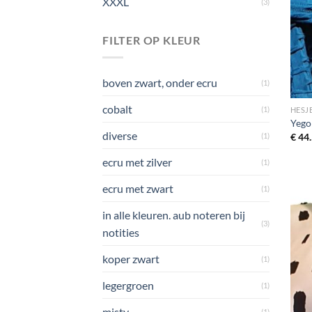
XXXL
(3)
FILTER OP KLEUR
boven zwart, onder ecru
(1)
cobalt
(1)
HESJ
Yego
diverse
(1)
€
44.
ecru met zilver
(1)
ecru met zwart
(1)
in alle kleuren. aub noteren bij
(3)
notities
koper zwart
(1)
legergroen
(1)
misty
(1)