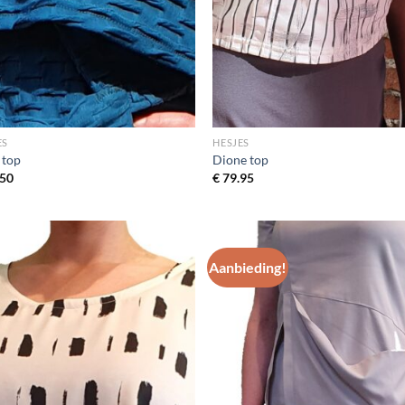
ES
HESJES
 top
Dione top
50
€
79.95
Aanbieding!
Toevoegen
Toevo
aan
aa
wenslijst
wensli