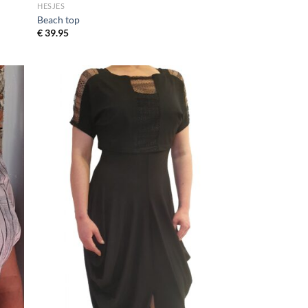
HESJES
Beach top
€
39.95
egen
Toevoegen
n
aan
jst
wenslijst