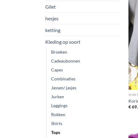
Gilet
hesjes
ketting
Kleding op soort
Broeken
Cadeaubonnen
Capes
Combinaties
Jassen/ jasjes
SHIR
Jurken
Kori
Leggings
€
69.
Rokken
Shirts
Tops