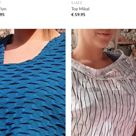
Z
SJAZZ
Flyn
Top Mikal
95
€
59.95
Toevoegen
Toevo
aan
aa
wenslijst
wensli