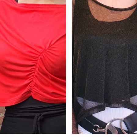
aan
aa
wenslijst
wensli