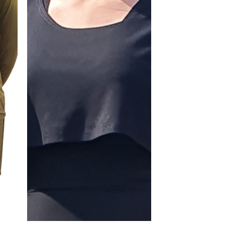
egen
Toevoegen
n
aan
jst
wenslijst