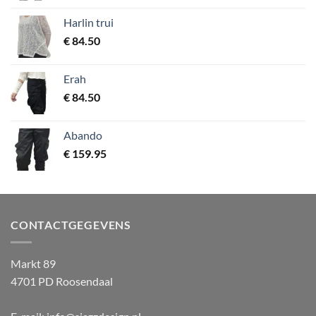
Harlin trui
€
84.50
Erah
€
84.50
Abando
€
159.95
CONTACTGEGEVENS
Markt 89
4701 PD Roosendaal