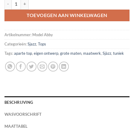
Top model "Abby" ( Grote en kleine maten) aantal
TOEVOEGEN AAN WINKELWAGEN
Artikelnummer:
Model Abby
Categorieën:
Sjazz
,
Tops
Tags:
aparte top
,
eigen ontwerp
,
grote maten
,
maatwerk
,
Sjàzz
,
tuniek
BESCHRIJVING
WASVOORSCHRIFT
MAATTABEL