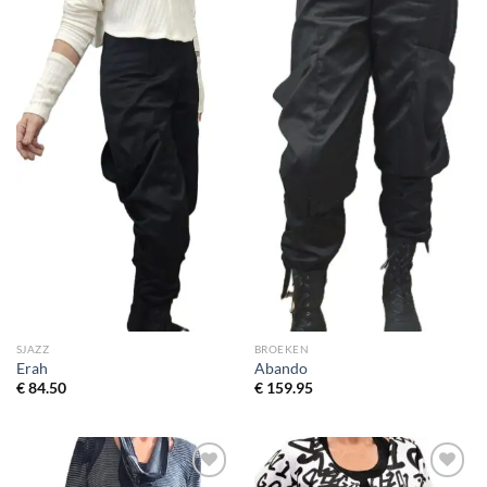
SJAZZ
BROEKEN
Erah
Abando
€
84.50
€
159.95