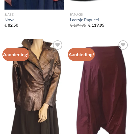
SJAZZ
PAPUCEI
Nova
Laarsje Papucei
Oorspronkelijke
Huidige
€
82.50
€
199.95
€
119.95
prijs
prijs
was:
is:
€ 199.95.
€ 119.95.
Aanbieding!
Aanbieding!
Toevoegen
Toevoegen
aan
aan
wenslijst
wenslijst