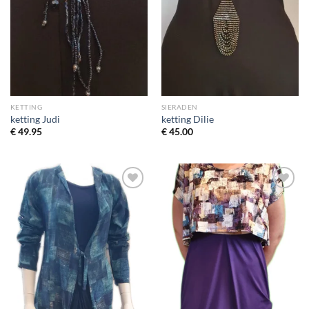
KETTING
SIERADEN
ketting Judi
ketting Dilie
€
49.95
€
45.00
Toevoegen
Toevoegen
aan
aan
wenslijst
wenslijst