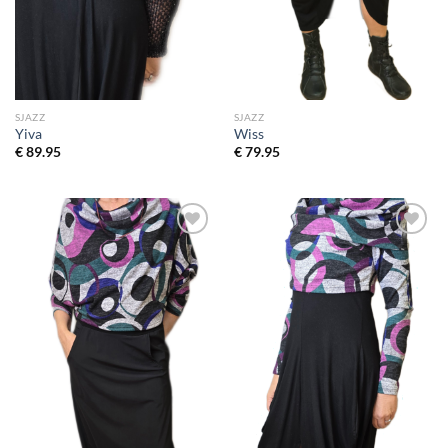
SJAZZ
SJAZZ
Yiva
Wiss
€
89.95
€
79.95
Toevoegen
Toevoegen
aan
aan
wenslijst
wenslijst