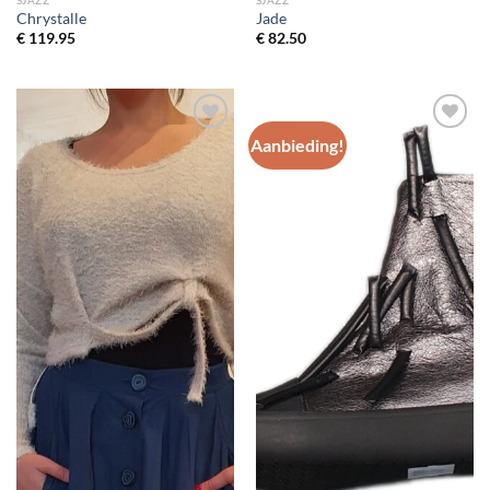
Chrystalle
Jade
€
119.95
€
82.50
Aanbieding!
Toevoegen
Toevoegen
aan
aan
wenslijst
wenslijst