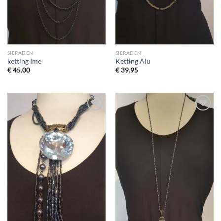
SIERADEN
SIERADEN
ketting Ime
Ketting Alu
€
45.00
€
39.95
Toevoegen
Toevoegen
aan
aan
wenslijst
wenslijst