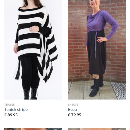
aan
aan
wenslijst
wenslijst
TRUIEN
SHIRTS
Tuniek stripe
Beau
€
89.95
€
79.95