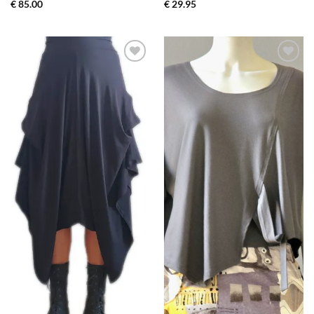
€
85.00
€
29.95
Toevoegen
Toevoegen
aan
aan
wenslijst
wenslijst