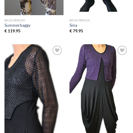
BAGGYBROEK
BAGGYBROEK
Summerbaggy
Sina
€
119.95
€
79.95
Toevoegen
Toevoegen
aan
aan
wenslijst
wenslijst