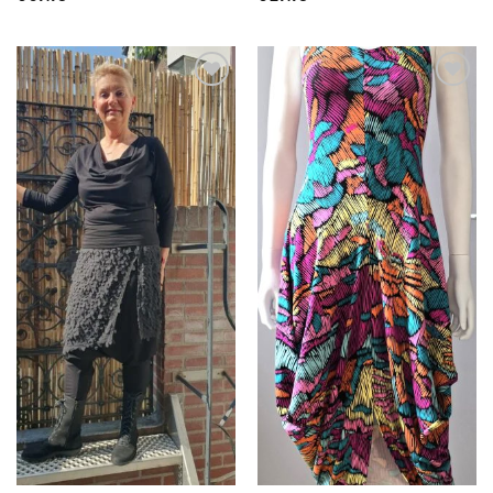
Toevoegen
Toevoegen
aan
aan
wenslijst
wenslijst