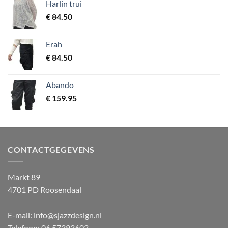
Harlin trui
€
84.50
Erah
€
84.50
Abando
€
159.95
CONTACTGEGEVENS
Markt 89
4701 PD Roosendaal
E-mail: info@sjazzdesign.nl
Telefoon: 06 57393603