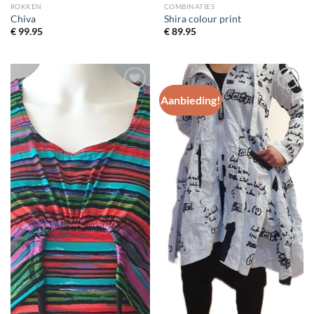
ROKKEN
COMBINATIES
Chiva
Shira colour print
€
99.95
€
89.95
Aanbieding!
Toevoegen
Toevoegen
aan
aan
wenslijst
wenslijst