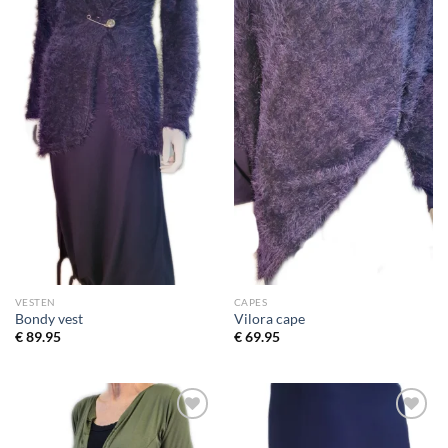
VESTEN
CAPES
Bondy vest
Vilora cape
€
89.95
€
69.95
Toevoegen
Toevoegen
aan
aan