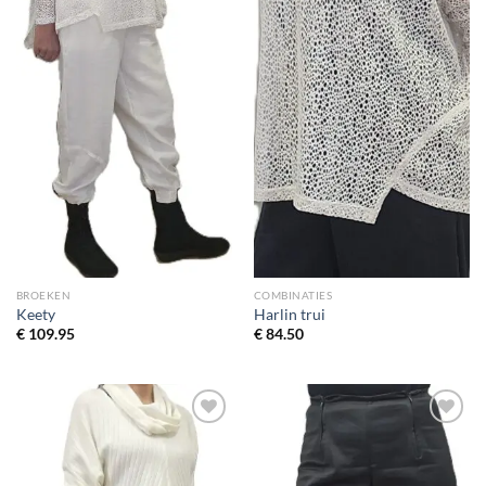
BROEKEN
COMBINATIES
Keety
Harlin trui
€
109.95
€
84.50
Toevoegen
Toevoegen
aan
aan
wenslijst
wenslijst