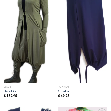
wenslijst
wenslijst
SJAZZ
ROKKEN
Barokka
Chieba
€
139.95
€
69.95