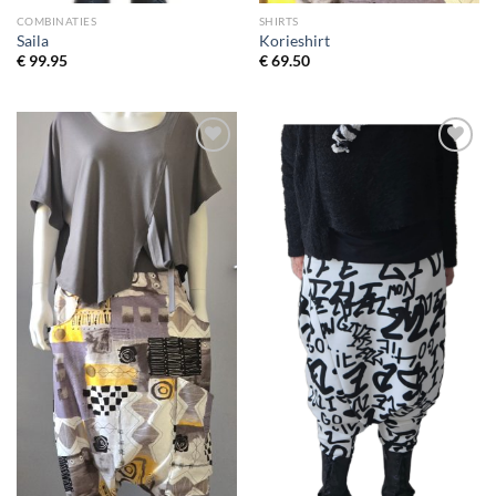
COMBINATIES
SHIRTS
Saila
Korieshirt
€
99.95
€
69.50
Toevoegen
Toevoegen
aan
aan
wenslijst
wenslijst