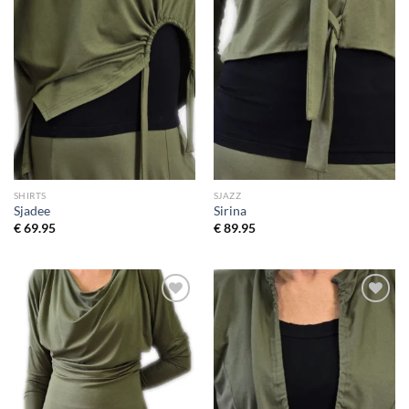
SHIRTS
SJAZZ
Sjadee
Sirina
€
69.95
€
89.95
Toevoegen
Toevoegen
aan
aan
wenslijst
wenslijst