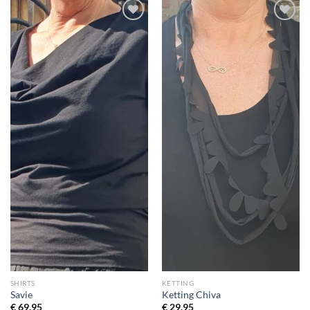
Toevoegen
Toevoegen
aan
aan
wenslijst
wenslijst
SHIRTS
KETTING
Savie
Ketting Chiva
€
69.95
€
29.95