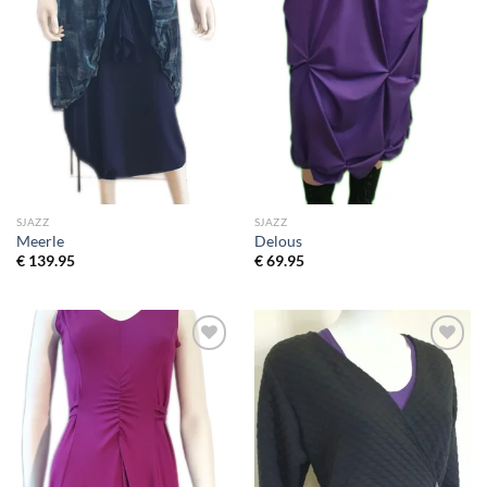
SJAZZ
SJAZZ
Meerle
Delous
€
139.95
€
69.95
Toevoegen
Toevoegen
aan
aan
wenslijst
wenslijst