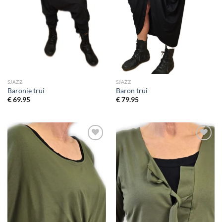
SJAZZ
SJAZZ
Baronie trui
Baron trui
€
69.95
€
79.95
Toevoegen
Toevoegen
aan
aan
wenslijst
wenslijst