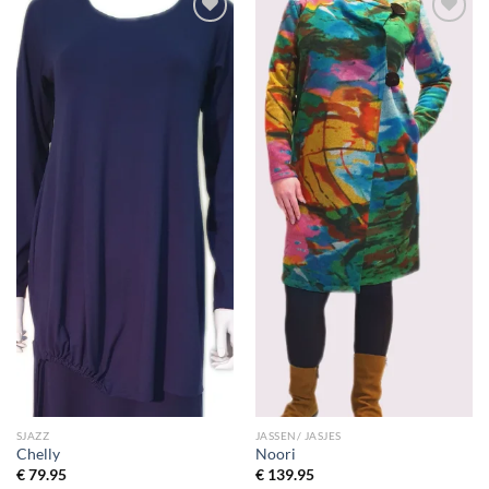
Toevoegen
Toevoegen
aan
aan
wenslijst
wenslijst
SJAZZ
JASSEN/ JASJES
Chelly
Noori
€
79.95
€
139.95