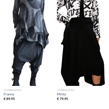
Toevoegen
Toevoegen
aan
aan
wenslijst
wenslijst
COMBINATIES
COMBINATIES
Franny
Minta
€
89.95
€
79.95