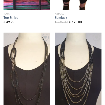
TOPS
ABSOLUT
Top Stripe
Sumjack
Oorspronkelijke
Huidige
€
49.95
€
275.00
€
175.00
prijs
prijs
was:
is:
€ 275.00.
€ 175.00.
Toevoegen
Toevoegen
aan
aan
wenslijst
wenslijst