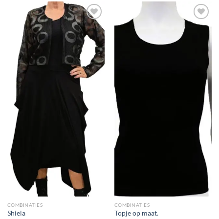
Toevoegen
Toevoegen
aan
aan
wenslijst
wenslijst
COMBINATIES
COMBINATIES
Shiela
Topje op maat.