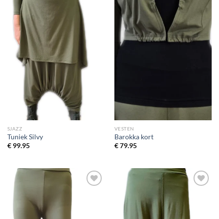
SJAZZ
VESTEN
Tuniek Silvy
Barokka kort
€
99.95
€
79.95
Toevoegen
Toevoegen
aan
aan
wenslijst
wenslijst