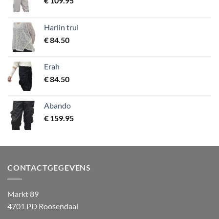
€
109.95
Harlin trui
€
84.50
Erah
€
84.50
Abando
€
159.95
CONTACTGEGEVENS
Markt 89
4701 PD Roosendaal