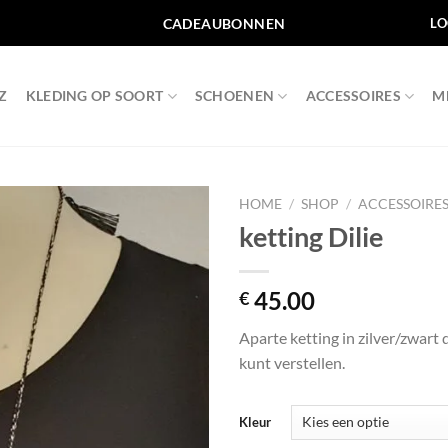
CADEAUBONNEN
LO
Z
KLEDING OP SOORT
SCHOENEN
ACCESSOIRES
M
HOME
/
SHOP
/
ACCESSOIRE
ketting Dilie
Toevoegen
aan
wenslijst
45.00
€
Aparte ketting in zilver/zwart d
kunt verstellen.
Kleur