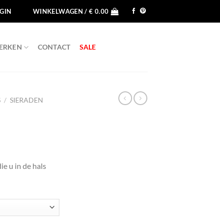
GIN
WINKELWAGEN /
€
0.00
ERKEN
CONTACT
SALE
S
/
SIERADEN
ie u in de hals