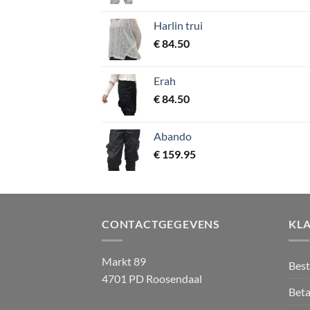
Harlin trui
€
84.50
Erah
€
84.50
Abando
€
159.95
CONTACTGEGEVENS
KL
Markt 89
Best
4701 PD Roosendaal
Beta