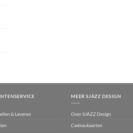
ANTENSERVICE
MEER SJÀZZ DESIGN
ellen & Leveren
Over SJÀZZ Design
len
Cadeaukaarten