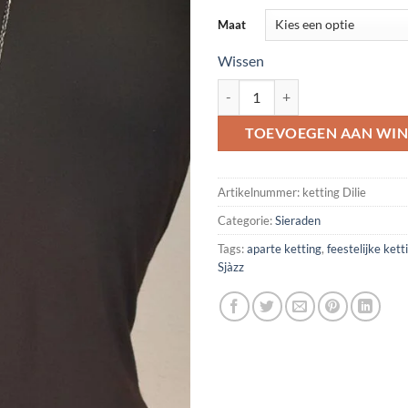
Maat
Wissen
ketting Dilie aantal
TOEVOEGEN AAN WI
Artikelnummer:
ketting Dilie
Categorie:
Sieraden
Tags:
aparte ketting
,
feestelijke kett
Sjàzz