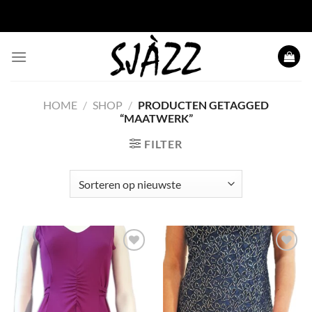
Ga
naar
inhoud
HOME
/
SHOP
/
PRODUCTEN GETAGGED
“MAATWERK”
FILTER
Toevoegen
Toevoegen
aan
aan
wenslijst
wenslijst