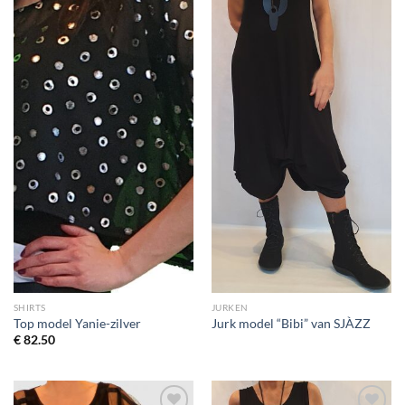
wenslijst
wenslijst
SHIRTS
JURKEN
Top model Yanie-zilver
Jurk model “Bibi” van SJÀZZ
€
82.50