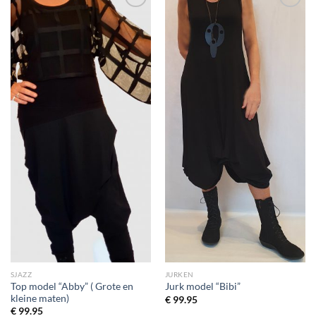
Toevoegen
Toevoegen
aan
aan
wenslijst
wenslijst
SJAZZ
JURKEN
Top model “Abby” ( Grote en
Jurk model “Bibi”
kleine maten)
€
99.95
€
99.95