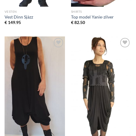
VESTEN
SHIRTS
Vest Dinn Sjàzz
Top model Yanie-zilver
€
149.95
€
82.50
Toevoegen
Toevoegen
aan
aan
wenslijst
wenslijst