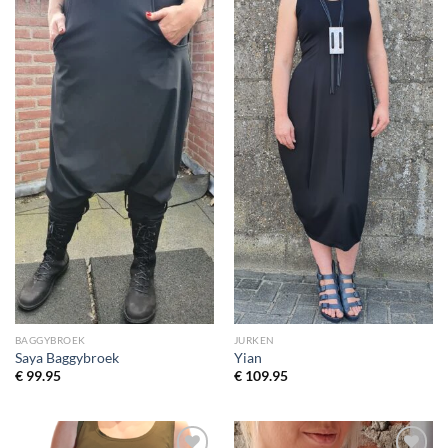
wenslijst
wenslijst
BAGGYBROEK
JURKEN
Saya Baggybroek
Yian
€
99.95
€
109.95