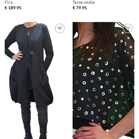
Fira
Taree vestje
€
189.95
€
79.95
Toevoegen
Toevoegen
aan
aan
wenslijst
wenslijst