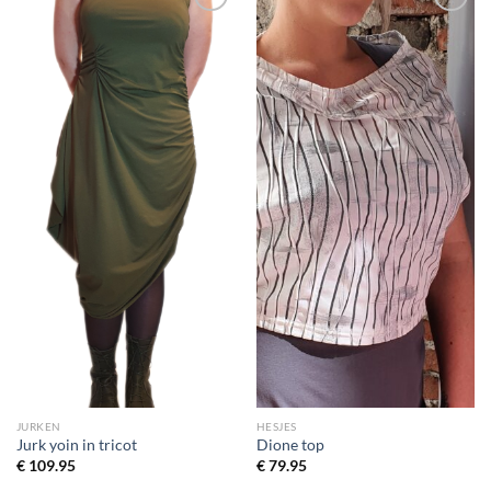
Toevoegen
Toevoegen
aan
aan
wenslijst
wenslijst
JURKEN
HESJES
Jurk yoin in tricot
Dione top
€
109.95
€
79.95