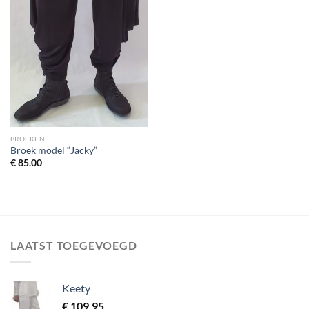
BROEKEN
Broek model “Jacky”
€
85.00
LAATST TOEGEVOEGD
Keety
€
109.95