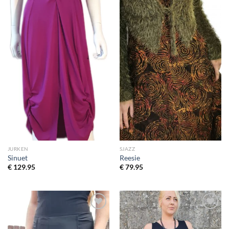
JURKEN
SJAZZ
Sinuet
Reesie
€
129.95
€
79.95
Toevoegen
Toevoegen
aan
aan