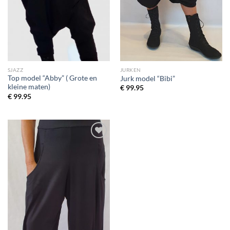
SJAZZ
JURKEN
Top model “Abby” ( Grote en
Jurk model “Bibi”
kleine maten)
€
99.95
€
99.95
Toevoegen
aan
wenslijst