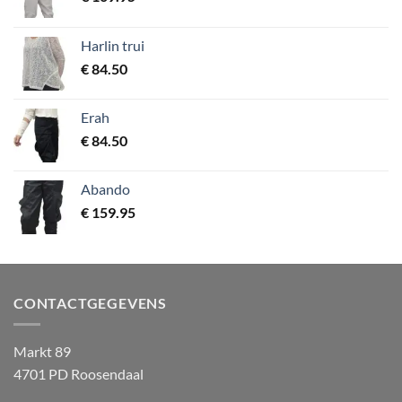
Harlin trui
€
84.50
Erah
€
84.50
Abando
€
159.95
CONTACTGEGEVENS
Markt 89
4701 PD Roosendaal