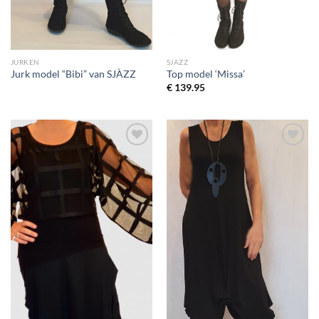
JURKEN
SJAZZ
Jurk model “Bibi” van SJÀZZ
Top model ‘Missa’
€
139.95
Toevoegen
Toevoegen
aan
aan
wenslijst
wenslijst