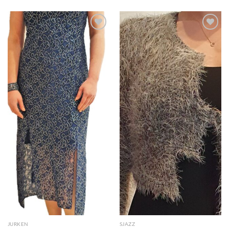
Toevoegen
Toevoegen
aan
aan
wenslijst
wenslijst
JURKEN
SJAZZ