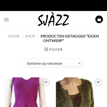
Ga
naar
inhoud
HOME
/
SHOP
/
PRODUCTEN GETAGGED “EIGEN
ONTWERP”
FILTER
Toevoegen
Toevoegen
aan
aan
wenslijst
wenslijst