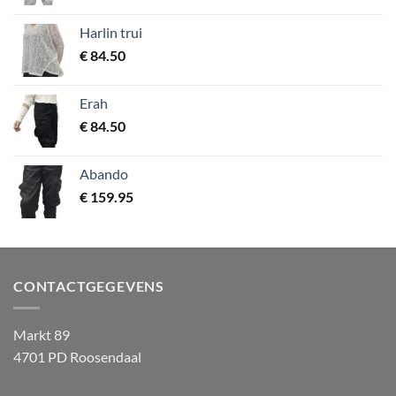
Harlin trui
€
84.50
Erah
€
84.50
Abando
€
159.95
CONTACTGEGEVENS
Markt 89
4701 PD Roosendaal