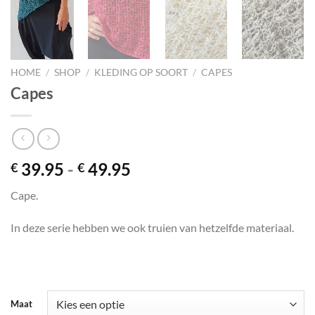
HOME
/
SHOP
/
KLEDING OP SOORT
/
CAPES
Capes
Prijsklasse:
39.95
-
49.95
€
€
€ 39.95
Cape.
tot
€ 49.95
In deze serie hebben we ook truien van hetzelfde materiaal.
Maat