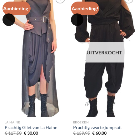
Aanbieding!
Aanbieding!
Toevoegen
Toevoegen
aan
aan
wenslijst
wenslijst
UITVERKOCHT
LA HAINE
BROEKEN
Prachtig Gilet van La Haine
Prachtig zwarte jumpsuit
Oorspronkelijke
Huidige
Oorspronkelijke
Huidige
€
117.50
€
30.00
€
159.95
€
60.00
prijs
prijs
prijs
prijs