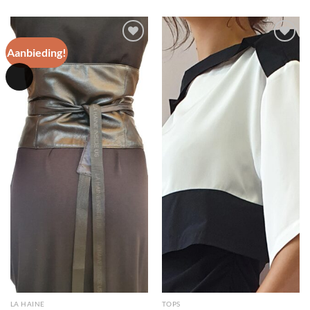
was:
is:
was:
is:
€ 117.50.
€ 30.00.
€ 159.95.
€ 60.00.
Aanbieding!
Toevoegen
Toevoegen
aan
aan
wenslijst
wenslijst
LA HAINE
TOPS