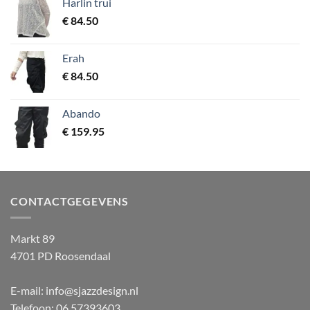
Harlin trui
€
84.50
Erah
€
84.50
Abando
€
159.95
CONTACTGEGEVENS
Markt 89
4701 PD Roosendaal
E-mail: info@sjazzdesign.nl
Telefoon: 06 57393603