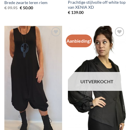
Prachtige stijlvolle off white top
Brede zwarte leren riem
van XENIA XD
Oorspronkelijke
Huidige
€
99.95
€
50.00
prijs
prijs
€
139.00
was:
is:
€ 99.95.
€ 50.00.
Aanbieding!
Toevoegen
Toevoegen
aan
aan
wenslijst
wenslijst
UITVERKOCHT