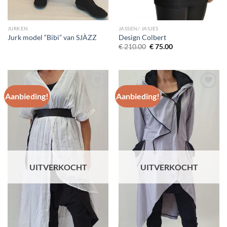
JURKEN
JASSEN/ JASJES
Jurk model “Bibi” van SJÀZZ
Design Colbert
Oorspronkelijke
Huidige
€
210.00
€
75.00
prijs
prijs
was:
is:
€ 210.00.
€ 75.00.
Aanbieding!
Aanbieding!
Toevoegen
Toevoegen
aan
aan
wenslijst
wenslijst
UITVERKOCHT
UITVERKOCHT