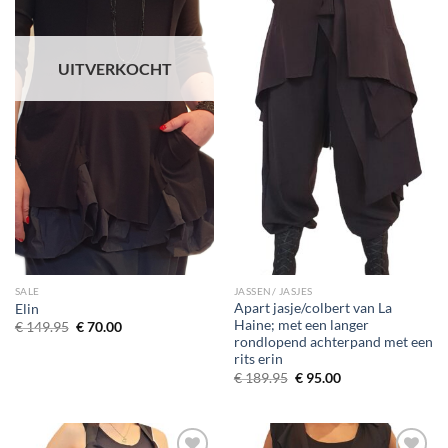
UITVERKOCHT
SALE
JASSEN/ JASJES
Apart jasje/colbert van La
Elin
Haine; met een langer
Oorspronkelijke
Huidige
€
149.95
€
70.00
prijs
prijs
rondlopend achterpand met een
was:
is:
rits erin
€ 149.95.
€ 70.00.
Oorspronkelijke
Huidige
€
189.95
€
95.00
prijs
prijs
was:
is:
€ 189.95.
€ 95.00.