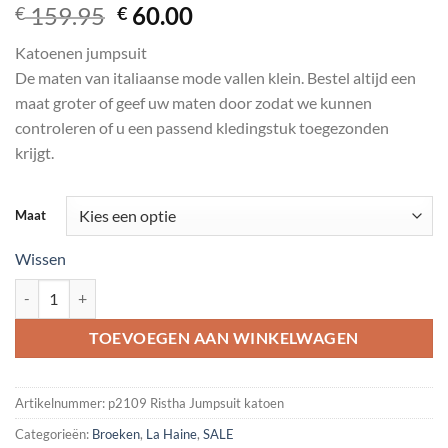
Oorspronkelijke
Huidige
159.95
60.00
€
€
prijs
prijs
Katoenen jumpsuit
was:
is:
De maten van italiaanse mode vallen klein. Bestel altijd een
€ 159.95.
€ 60.00.
maat groter of geef uw maten door zodat we kunnen
controleren of u een passend kledingstuk toegezonden
krijgt.
Maat
Wissen
Prachtig zwarte jumpsuit aantal
TOEVOEGEN AAN WINKELWAGEN
Artikelnummer:
p2109 Ristha Jumpsuit katoen
Categorieën:
Broeken
,
La Haine
,
SALE