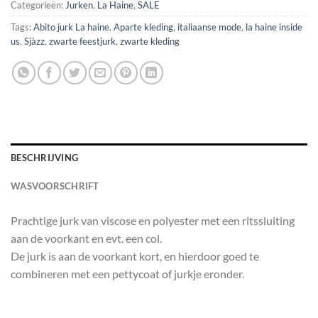
Categorieën:
Jurken
,
La Haine
,
SALE
Tags:
Abito jurk La haine
,
Aparte kleding
,
italiaanse mode
,
la haine inside
us
,
Sjàzz
,
zwarte feestjurk
,
zwarte kleding
BESCHRIJVING
WASVOORSCHRIFT
Prachtige jurk van viscose en polyester met een ritssluiting
aan de voorkant en evt. een col.
De jurk is aan de voorkant kort, en hierdoor goed te
combineren met een pettycoat of jurkje eronder.