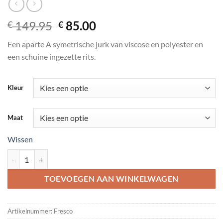
Oorspronkelijke
Huidige
149.95
85.00
€
€
prijs
prijs
Een aparte A symetrische jurk van viscose en polyester en
was:
is:
een schuine ingezette rits.
€ 149.95.
€ 85.00.
Kleur
Maat
Wissen
Fresco aantal
TOEVOEGEN AAN WINKELWAGEN
Artikelnummer:
Fresco