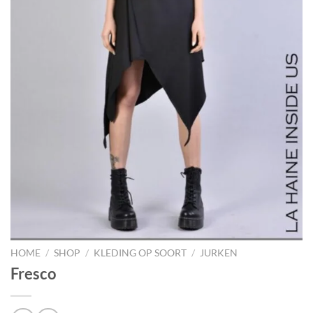
HOME
/
SHOP
/
KLEDING OP SOORT
/
JURKEN
Fresco