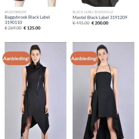
BAGGYBROEK
BLACK LABEL RUNDHOLZ
Baggybroek Black Label
Mantel Black Label 3191209
3190110
Oorspronkelijke
Huidige
€
445.00
€
200.00
prijs
prijs
Oorspronkelijke
Huidige
€
269.00
€
125.00
was:
is:
prijs
prijs
€ 445.00.
€ 200.00.
was:
is:
€ 269.00.
€ 125.00.
Aanbieding!
Aanbieding!
Toevoegen
Toevoegen
aan
aan
wenslijst
wenslijst