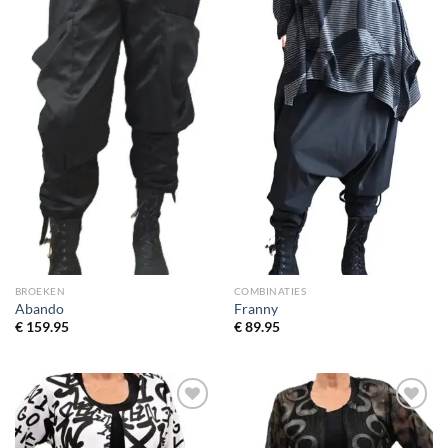
BROEKEN
COMBINATIES
Abando
Franny
€
159.95
€
89.95
Toevoegen
Toevoegen
aan
aan