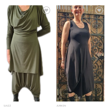
Toevoegen
Toevoegen
aan
aan
wenslijst
wenslijst
SJAZZ
JURKEN