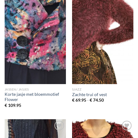
JASSEN/ JASJES
SJAZZ
Korte jasje met bloemmotief
Zachte trui of vest
Flower
Prijsklasse:
€
69.95
-
€
74.50
€ 69.95
€
109.95
tot
€ 74.50
Toevoegen
Toevoegen