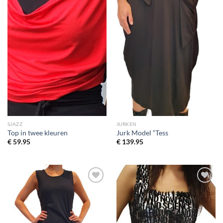
SJAZZ
JURKEN
Top in twee kleuren
Jurk Model “Tess
€
59.95
€
139.95
Toevoegen
Toevoegen
aan
aan
wenslijst
wenslijst