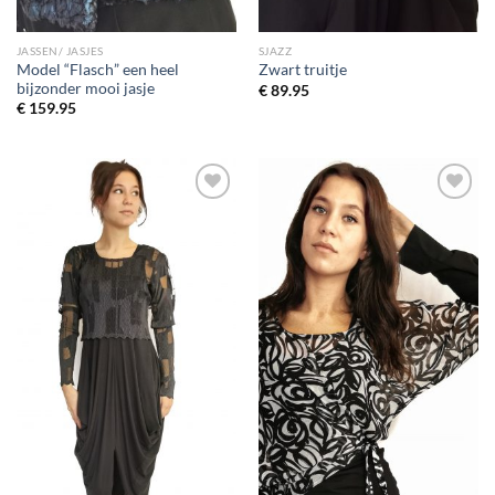
JASSEN/ JASJES
SJAZZ
Model “Flasch” een heel
Zwart truitje
bijzonder mooi jasje
€
89.95
€
159.95
Toevoegen
Toevoegen
aan
aan
wenslijst
wenslijst