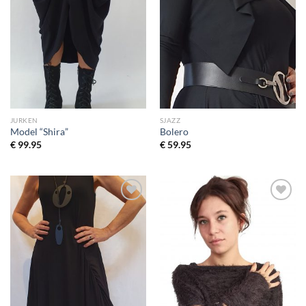
JURKEN
SJAZZ
Model “Shira”
Bolero
€
99.95
€
59.95
Toevoegen
Toevoegen
aan
aan
wenslijst
wenslijst