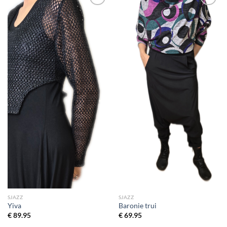
Toevoegen
Toevoegen
aan
aan
wenslijst
wenslijst
SJAZZ
SJAZZ
Yiva
Baronie trui
€
89.95
€
69.95