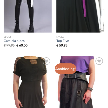
BLOES
SJAZZ
Camicia bloes
Top Flyn
Oorspronkelijke
Huidige
€
99.95
€
60.00
€
59.95
prijs
prijs
was:
is:
€ 99.95.
€ 60.00.
Aanbieding!
Toevoegen
Toevoegen
aan
aan
wenslijst
wenslijst