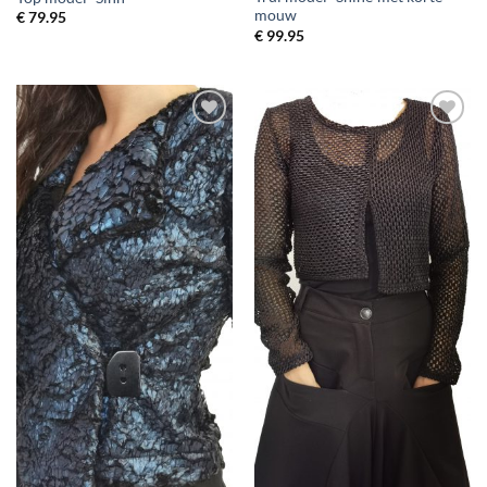
mouw
€
79.95
€
99.95
Toevoegen
Toevoegen
aan
aan
wenslijst
wenslijst