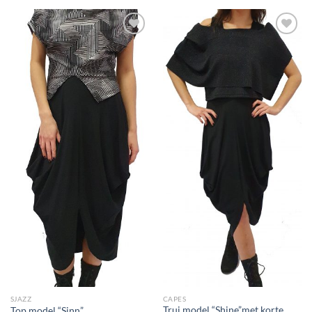
Toevoegen
Toevoegen
aan
aan
wenslijst
wenslijst
SJAZZ
CAPES
Trui model “Shine”met korte
Top model “Sinn”