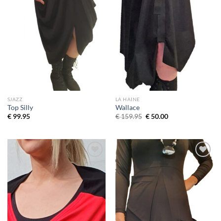
SJAZZ
LA HAINE
Top Silly
Wallace
Oorspronkelijke
Huidige
€
99.95
€
159.95
€
50.00
prijs
prijs
was:
is:
€ 159.95.
€ 50.00.
Toevoegen
Toevoegen
aan
aan
wenslijst
wenslijst