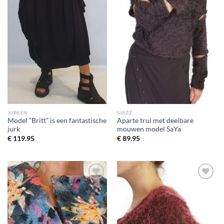
JURKEN
SJAZZ
Model “Britt” is een fantastische
Aparte trui met deelbare
jurk
mouwen model SaYa
€
119.95
€
89.95
Toevoegen
Toevoegen
aan
aan
wenslijst
wenslijst