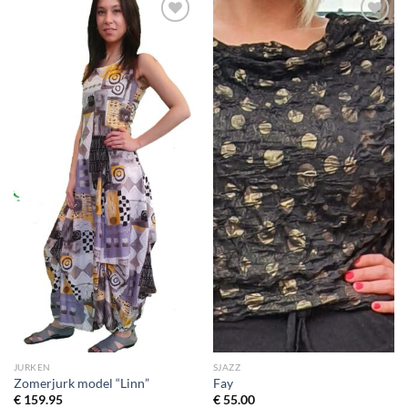
Toevoegen
Toevoegen
aan
aan
wenslijst
wenslijst
JURKEN
SJAZZ
Zomerjurk model “Linn”
Fay
€
159.95
€
55.00