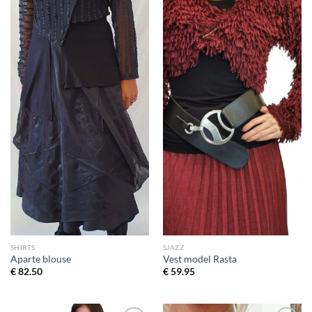
aan
aan
wenslijst
wenslijst
SHIRTS
SJAZZ
Aparte blouse
Vest model Rasta
€
82.50
€
59.95