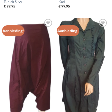
Tuniek Silvy
Kari
€
99.95
€
99.95
Aanbieding!
Aanbieding!
Toevoegen
Toevoegen
aan
aan
wenslijst
wenslijst