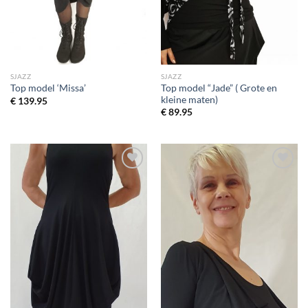
SJAZZ
SJAZZ
Top model “Jade” ( Grote en
Top model ‘Missa’
kleine maten)
€
139.95
€
89.95
Toevoegen
Toevoegen
aan
aan
wenslijst
wenslijst