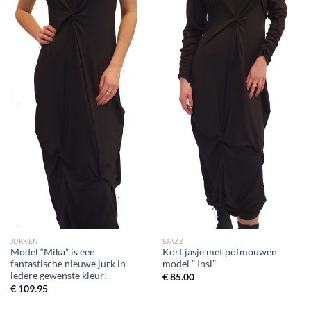
wenslijst
wenslijst
JURKEN
SJAZZ
Model “Mika” is een
Kort jasje met pofmouwen
fantastische nieuwe jurk in
model ” Insi”
iedere gewenste kleur!
€
85.00
€
109.95