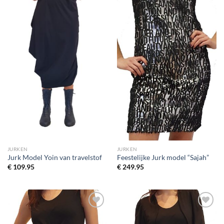
JURKEN
JURKEN
Jurk Model Yoin van travelstof
Feestelijke Jurk model “Sajah”
€
109.95
€
249.95
Toevoegen
Toevoegen
aan
aan