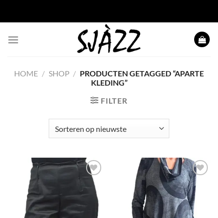
Ga
naar
inhoud
HOME
/
SHOP
/
PRODUCTEN GETAGGED “APARTE
KLEDING”
FILTER
Toevoegen
Toevoegen
aan
aan
wenslijst
wenslijst