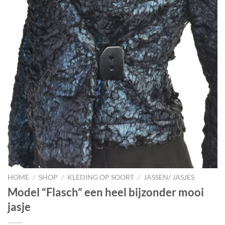
HOME
/
SHOP
/
KLEDING OP SOORT
/
JASSEN/ JASJES
Model “Flasch” een heel bijzonder mooi
jasje