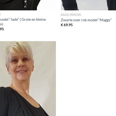
Z
BAGGYBROEK
odel “Jade” ( Grote en kleine
Zwarte over rok model “Maggy”
n)
€
69.95
95
Toevoegen
aan
wenslijst