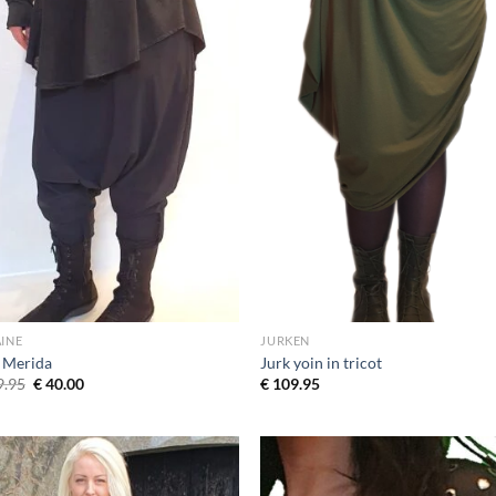
AINE
JURKEN
t Merida
Jurk yoin in tricot
Oorspronkelijke
Huidige
.95
€
40.00
€
109.95
prijs
prijs
was:
is:
€ 109.95.
€ 40.00.