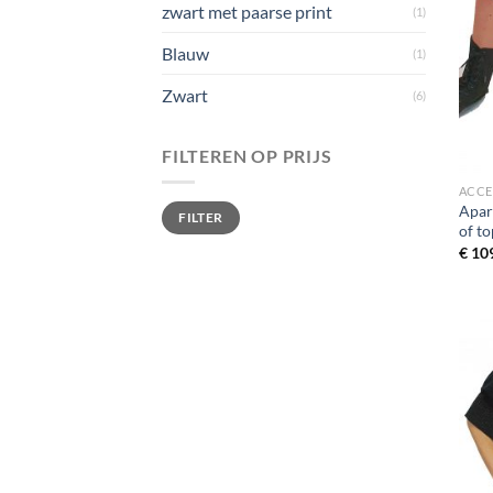
zwart met paarse print
(1)
Blauw
(1)
Zwart
(6)
FILTEREN OP PRIJS
ACCE
Min.
Max.
Apar
FILTER
prijs
prijs
of t
€
109