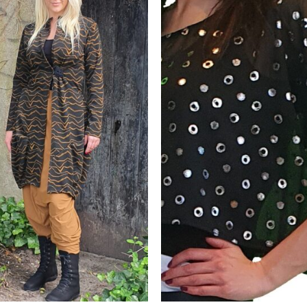
Toevoegen
Toevo
aan
aa
wenslijst
wensli