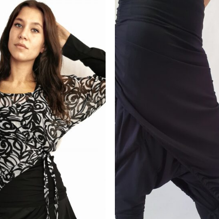
Toevoegen
Toevo
aan
aa
wenslijst
wensli