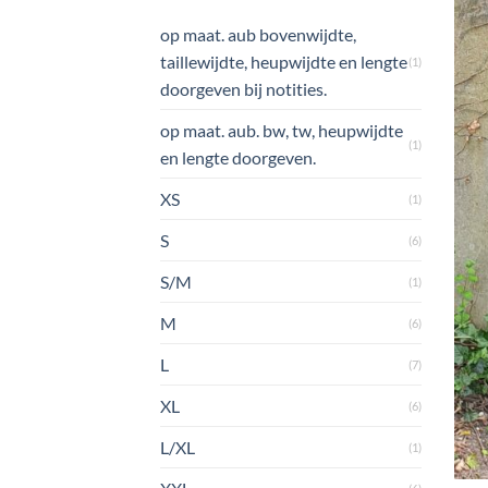
op maat. aub bovenwijdte,
taillewijdte, heupwijdte en lengte
(1)
doorgeven bij notities.
op maat. aub. bw, tw, heupwijdte
(1)
en lengte doorgeven.
XS
(1)
S
(6)
S/M
(1)
M
(6)
L
(7)
XL
(6)
L/XL
(1)