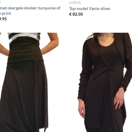
Z
SHIRTS
 met okergele donker turquoise of
Top model Yanie-zilver
e print
€
82.50
.95
Toevoegen
Toevo
aan
aa
wenslijst
wensli