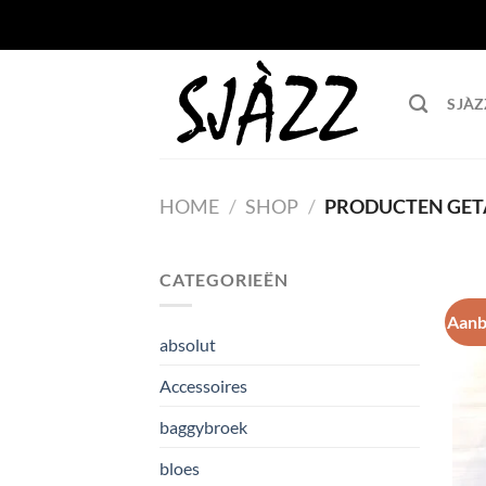
Ga
naar
inhoud
SJÀZ
HOME
/
SHOP
/
PRODUCTEN GETA
CATEGORIEËN
Aanb
absolut
Accessoires
baggybroek
bloes