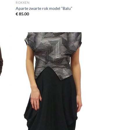
ROKKEN
Aparte zwarte rok model “Balu”
€
85.00
egen
Toevoegen
n
aan
jst
wenslijst