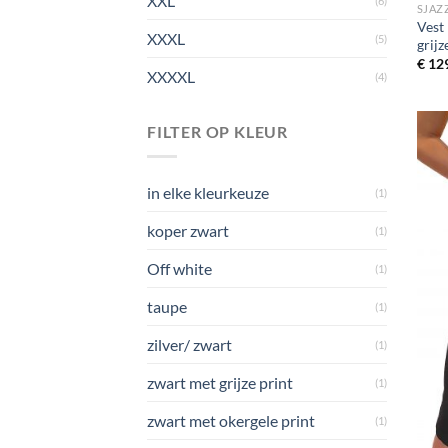
XXL
(6)
SJAZ
Vest
XXXL
(5)
grijz
€
129
XXXXL
(4)
FILTER OP KLEUR
in elke kleurkeuze
(1)
koper zwart
(1)
Off white
(1)
taupe
(1)
zilver/ zwart
(1)
zwart met grijze print
(1)
zwart met okergele print
(1)