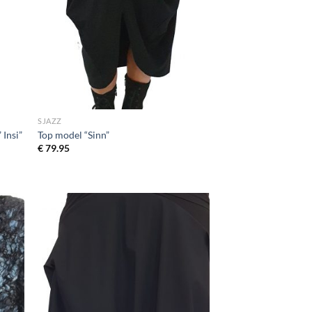
SJAZZ
 Insi”
Top model “Sinn”
€
79.95
egen
Toevoegen
n
aan
jst
wenslijst