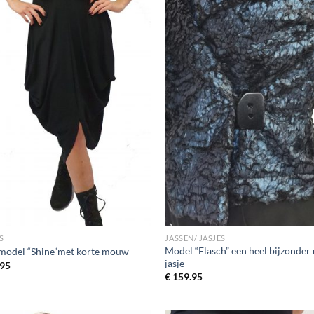
S
JASSEN/ JASJES
Model “Flasch” een heel bijzonder
 model “Shine”met korte mouw
jasje
95
€
159.95