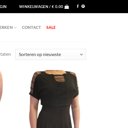
GIN
WINKELWAGEN /
€
0.00
ERKEN
CONTACT
SALE
Gesorteerd
ltaten
op
nieuwste
egen
Toevoegen
n
aan
jst
wenslijst