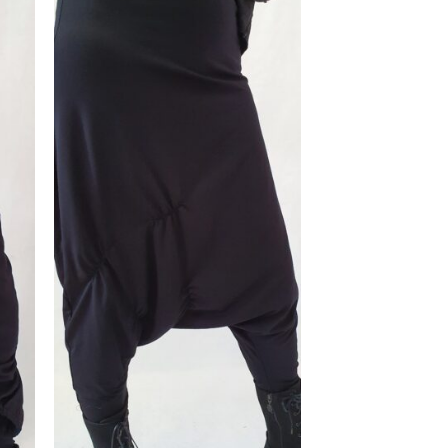
egen
Toevoegen
n
aan
jst
wenslijst