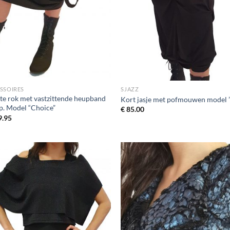
SSOIRES
SJAZZ
te rok met vastzittende heupband
Kort jasje met pofmouwen model ”
op. Model “Choice”
€
85.00
.95
Toevoegen
Toevo
aan
aa
wenslijst
wensli