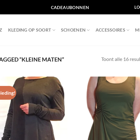
CADEAUBONNEN
LO
Z
KLEDING OP SOORT
SCHOENEN
ACCESSOIRES
M
Toont alle 16 resu
GGED “KLEINE MATEN”
ieding!
Toevoegen
Toevo
aan
aa
wenslijst
wensli