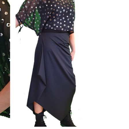
egen
Toevoegen
n
aan
jst
wenslijst