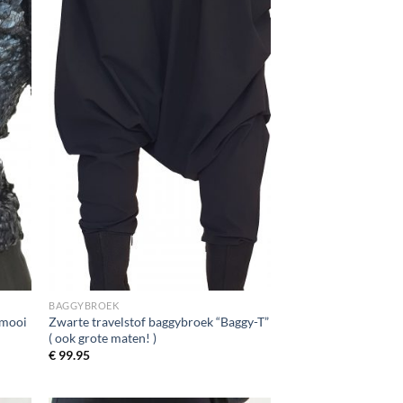
BAGGYBROEK
 mooi
Zwarte travelstof baggybroek “Baggy-T”
( ook grote maten! )
€
99.95