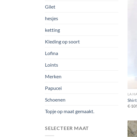
Gilet
hesjes
ketting
Kleding op soort
Lofina
Loints
Merken
Papucei
LA H
Schoenen
Shir
€
109
Topje op maat gemaakt.
SELECTEER MAAT