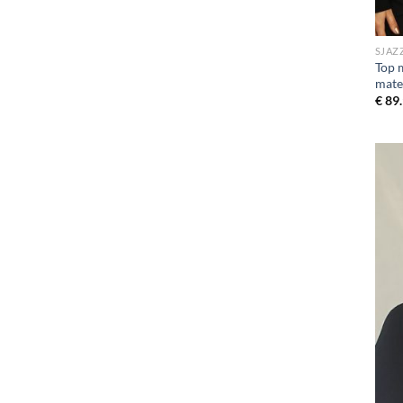
SJAZ
Top m
mate
€
89.