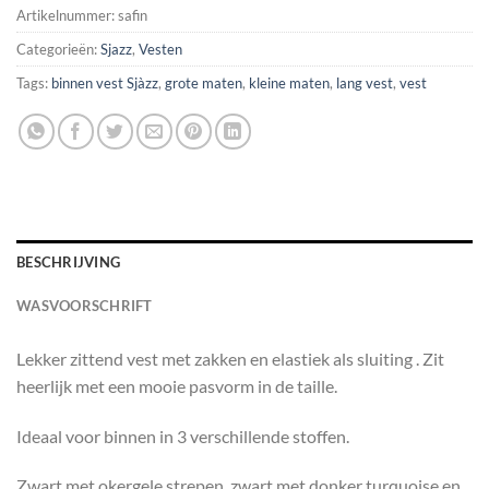
Artikelnummer:
safin
Categorieën:
Sjazz
,
Vesten
Tags:
binnen vest Sjàzz
,
grote maten
,
kleine maten
,
lang vest
,
vest
BESCHRIJVING
WASVOORSCHRIFT
Lekker zittend vest met zakken en elastiek als sluiting . Zit
heerlijk met een mooie pasvorm in de taille.
Ideaal voor binnen in 3 verschillende stoffen.
Zwart met okergele strepen, zwart met donker turquoise en