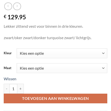
129.95
€
Lekker zittend vest voor binnen in drie kleuren.
zwart/oker zwart/donker turquoise zwart/ lichtgrijs.
Kleur
Maat
Wissen
Vest met okergele donker turquoise of grijze print aantal
TOEVOEGEN AAN WINKELWAGEN