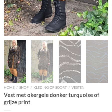
HOME
/
SHOP
/
KLEDING OP SOORT
/
VESTEN
Vest met okergele donker turquoise of
grijze print