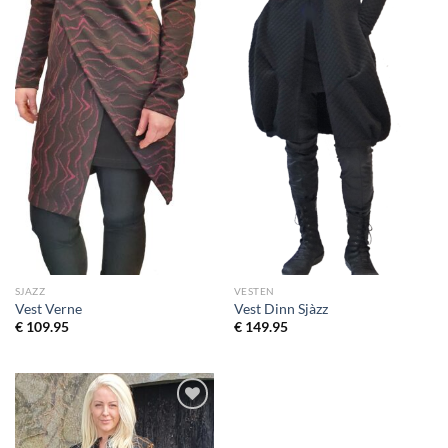
SJAZZ
VESTEN
Vest Verne
Vest Dinn Sjàzz
€
109.95
€
149.95
Toevoegen
aan