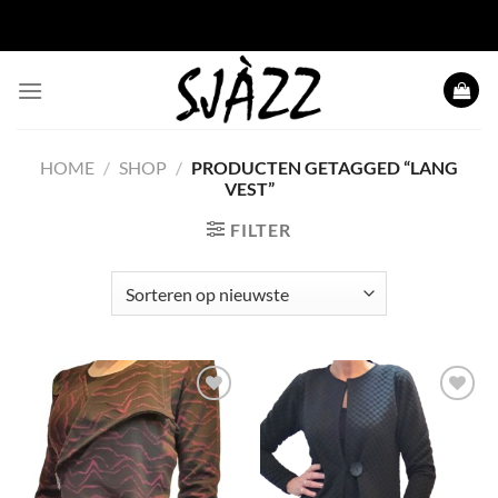
Ga
naar
inhoud
HOME
/
SHOP
/
PRODUCTEN GETAGGED “LANG
VEST”
FILTER
Toevoegen
Toevoegen
aan
aan
wenslijst
wenslijst