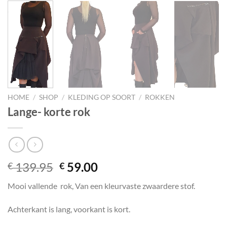
HOME
/
SHOP
/
KLEDING OP SOORT
/
ROKKEN
Lange- korte rok
Oorspronkelijke
Huidige
139.95
59.00
€
€
prijs
prijs
Mooi vallende rok, Van een kleurvaste zwaardere stof.
was:
is:
€ 139.95.
€ 59.00.
Achterkant is lang, voorkant is kort.