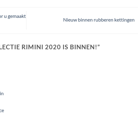
or u gemaakt
Nieuw binnen rubberen kettingen
CTIE RIMINI 2020 IS BINNEN!
”
in
ce