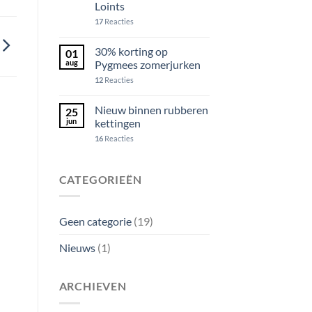
Loints
17
Reacties
30% korting op
01
aug
Pygmees zomerjurken
12
Reacties
Nieuw binnen rubberen
25
jun
kettingen
16
Reacties
CATEGORIEËN
Geen categorie
(19)
Nieuws
(1)
ARCHIEVEN