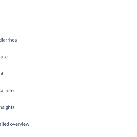
 diarrhea
oute
al
cal info
insights
tailed overview