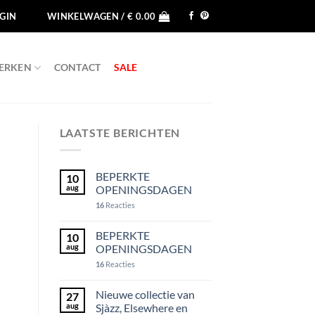
GIN
WINKELWAGEN /
€
0.00
ERKEN
CONTACT
SALE
LAATSTE BERICHTEN
BEPERKTE
10
aug
OPENINGSDAGEN
16
Reacties
BEPERKTE
10
aug
OPENINGSDAGEN
16
Reacties
Nieuwe collectie van
27
aug
Sjàzz, Elsewhere en