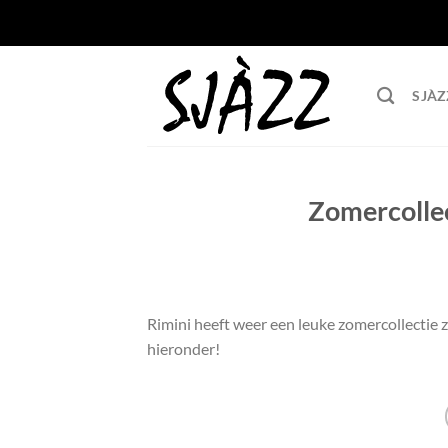
Ga
naar
inhoud
SJÀZ
Zomercollec
Rimini heeft weer een leuke zomercollectie z
hieronder!