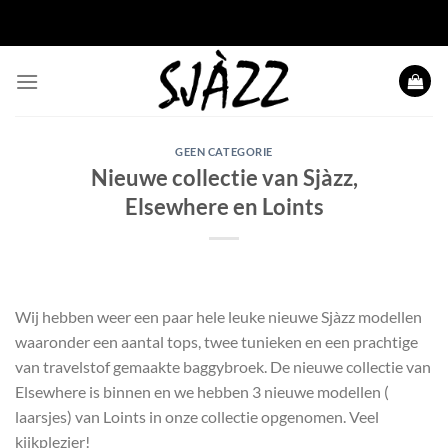
Ga
naar
inhoud
GEEN CATEGORIE
Nieuwe collectie van Sjàzz,
Elsewhere en Loints
Wij hebben weer een paar hele leuke nieuwe Sjàzz modellen
waaronder een aantal tops, twee tunieken en een prachtige
van travelstof gemaakte baggybroek. De nieuwe collectie van
Elsewhere is binnen en we hebben 3 nieuwe modellen (
laarsjes) van Loints in onze collectie opgenomen. Veel
kijkplezier!