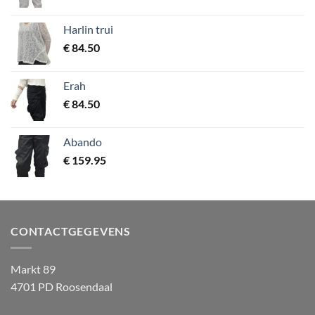
Harlin trui
€
84.50
Erah
€
84.50
Abando
€
159.95
CONTACTGEGEVENS
Markt 89
4701 PD Roosendaal