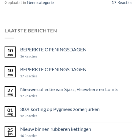
Geplaatst in
Geen categorie
17
Reacties
LAATSTE BERICHTEN
BEPERKTE OPENINGSDAGEN
10
aug
16
Reacties
BEPERKTE OPENINGSDAGEN
10
aug
17
Reacties
Nieuwe collectie van Sjàzz, Elsewhere en Loints
27
aug
17
Reacties
30% korting op Pygmees zomerjurken
01
aug
12
Reacties
Nieuw binnen rubberen kettingen
25
jun
16
Reacties