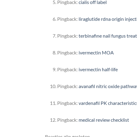
Pingback:
cialis off label
Pingback:
liraglutide rdna origin inject
Pingback:
terbinafine nail fungus trea
Pingback:
ivermectin MOA
Pingback:
ivermectin half‑life
Pingback:
avanafil nitric oxide pathwa
Pingback:
vardenafil PK characteristic
Pingback:
medical review checklist
Reacties zijn gesloten.