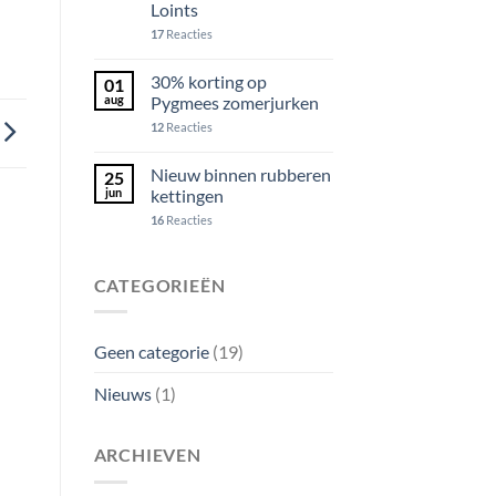
Loints
17
Reacties
30% korting op
01
aug
Pygmees zomerjurken
12
Reacties
Nieuw binnen rubberen
25
jun
kettingen
16
Reacties
CATEGORIEËN
Geen categorie
(19)
Nieuws
(1)
ARCHIEVEN