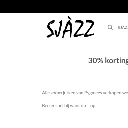
Ga
naar
inhoud
SJÀZ
30% kortin
Alle zomerjurken van Pygmees verkopen we
Ben er snel bij want op = op.