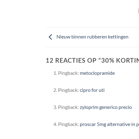
Nieuw binnen rubberen kettingen
12 REACTIES OP “
30% KORTI
Pingback:
metoclopramide
Pingback:
cipro for uti
Pingback:
zyloprim generico precio
Pingback:
proscar 5mg alternative in 