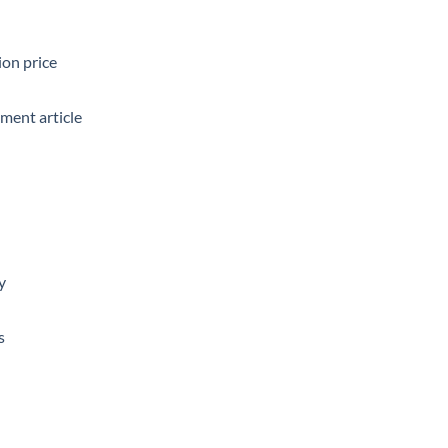
ion price
tment article
y
s