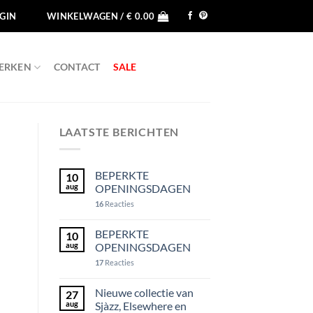
GIN
WINKELWAGEN /
€
0.00
ERKEN
CONTACT
SALE
LAATSTE BERICHTEN
BEPERKTE
10
aug
OPENINGSDAGEN
16
Reacties
BEPERKTE
10
aug
OPENINGSDAGEN
17
Reacties
Nieuwe collectie van
27
aug
Sjàzz, Elsewhere en