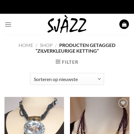
Ga naar inhoud
HOME
/
SHOP
/
PRODUCTEN GETAGGED
“ZILVERKLEURIGE KETTING”
FILTER
Toevoegen
Toevoegen
aan
aan
wenslijst
wenslijst