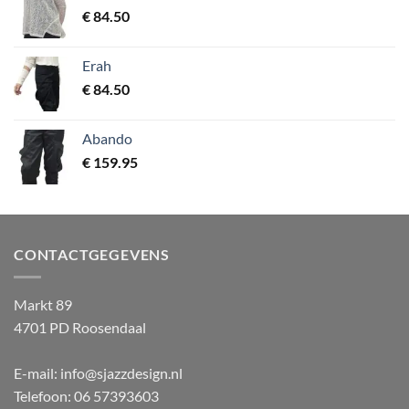
€
84.50
Erah
€
84.50
Abando
€
159.95
CONTACTGEGEVENS
Markt 89
4701 PD Roosendaal
E-mail: info@sjazzdesign.nl
Telefoon: 06 57393603