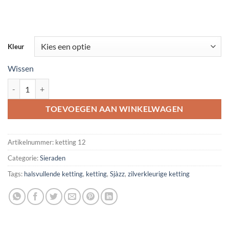
Kleur
Wissen
Ketting met zilverkleurige halve manen aantal
TOEVOEGEN AAN WINKELWAGEN
Artikelnummer:
ketting 12
Categorie:
Sieraden
Tags:
halsvullende ketting
,
ketting
,
Sjàzz
,
zilverkleurige ketting