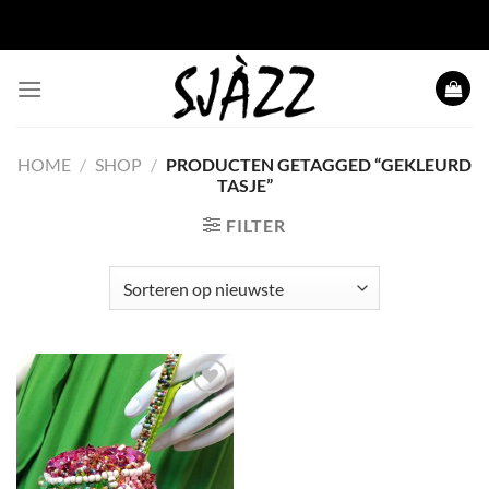
Ga naar inhoud
HOME
/
SHOP
/
PRODUCTEN GETAGGED “GEKLEURD
TASJE”
FILTER
Toevoegen
aan
wenslijst