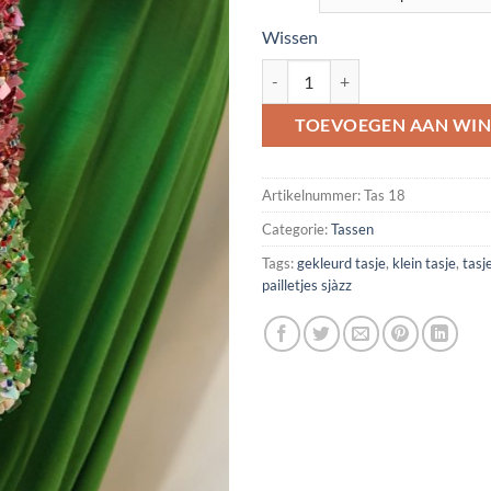
Wissen
Tasje aantal
TOEVOEGEN AAN WI
Artikelnummer:
Tas 18
Categorie:
Tassen
Tags:
gekleurd tasje
,
klein tasje
,
tasj
pailletjes sjàzz