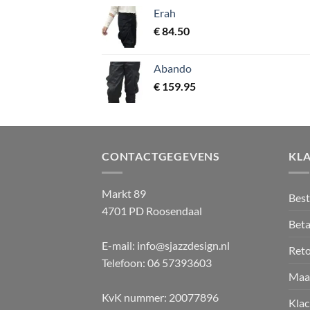
Erah
€
84.50
Abando
€
159.95
CONTACTGEGEVENS
KL
Markt 89
Best
4701 PD Roosendaal
Beta
E-mail: info@sjazzdesign.nl
Ret
Telefoon: 06 57393603
Maa
KvK nummer: 20077896
Klac