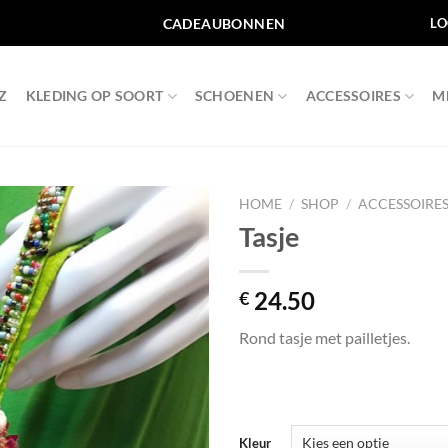
CADEAUBONNEN
LO
Z
KLEDING OP SOORT
SCHOENEN
ACCESSOIRES
M
HOME
/
SHOP
/
ACCESSOIRE
Tasje
Toevoegen
aan
wenslijst
24.50
€
Rond tasje met pailletjes.
Kleur