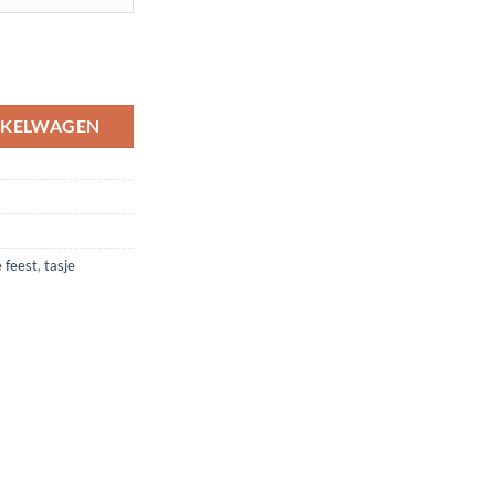
NKELWAGEN
e feest
,
tasje