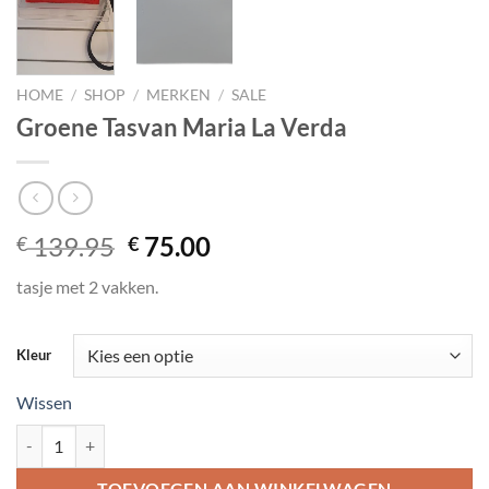
HOME
/
SHOP
/
MERKEN
/
SALE
Groene Tasvan Maria La Verda
Oorspronkelijke
Huidige
139.95
75.00
€
€
prijs
prijs
tasje met 2 vakken.
was:
is:
€ 139.95.
€ 75.00.
Kleur
Wissen
Groene Tasvan Maria La Verda aantal
TOEVOEGEN AAN WINKELWAGEN