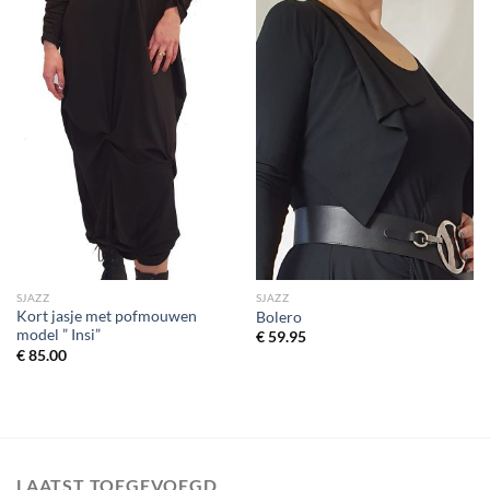
SJAZZ
SJAZZ
Kort jasje met pofmouwen
Bolero
model ” Insi”
€
59.95
€
85.00
LAATST TOEGEVOEGD