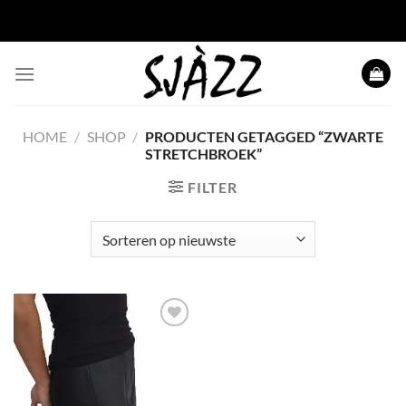
Ga naar inhoud
HOME
/
SHOP
/
PRODUCTEN GETAGGED “ZWARTE
STRETCHBROEK”
FILTER
Toevoegen
aan
wenslijst