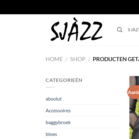
Ga
naar
inhoud
SJÀZ
HOME
/
SHOP
/
PRODUCTEN GET
CATEGORIEËN
Aanb
absolut
Accessoires
baggybroek
bloes