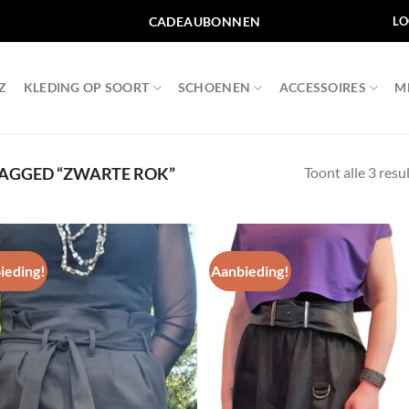
CADEAUBONNEN
LO
Z
KLEDING OP SOORT
SCHOENEN
ACCESSOIRES
M
Toont alle 3 resu
AGGED “ZWARTE ROK”
ieding!
Aanbieding!
Toevoegen
Toevo
aan
aa
wenslijst
wensli