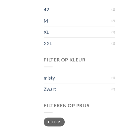
42
(1)
M
(2)
XL
(1)
XXL
(1)
FILTER OP KLEUR
misty
(1)
Zwart
(3)
FILTEREN OP PRIJS
Min.
Max.
FILTER
prijs
prijs