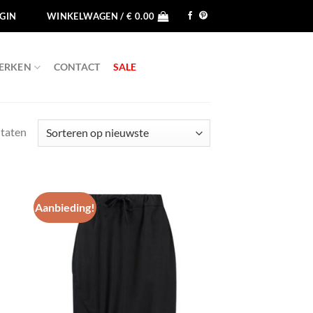
GIN
WINKELWAGEN /
€
0.00
ERKEN
CONTACT
SALE
Gesorteerd
ltaten
op
nieuwste
Aanbieding!
egen
Toevoegen
n
aan
jst
wenslijst