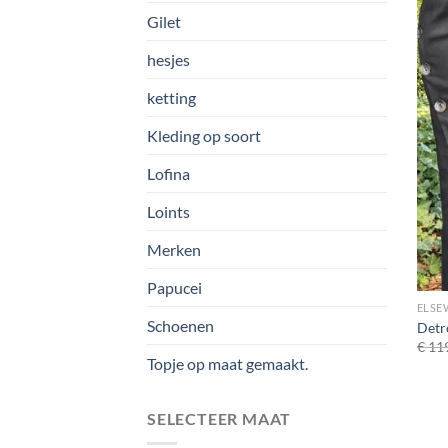
Gilet
hesjes
ketting
Kleding op soort
Lofina
Loints
Merken
Papucei
ELSE
Schoenen
Detro
€
119
Topje op maat gemaakt.
SELECTEER MAAT