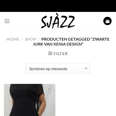
Ga naar inhoud
HOME
/
SHOP
/
PRODUCTEN GETAGGED “ZWARTE
JURK VAN XENIA DESIGN”
FILTER
Toevoegen
aan
wenslijst