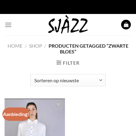
Ga naar inhoud
HOME
/
SHOP
/
PRODUCTEN GETAGGED “ZWARTE
BLOES”
FILTER
Aanbieding!
Toevoegen
aan
wenslijst