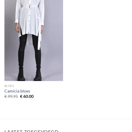
BLOES
Camicia bloes
Oorspronkelijke prijs was: € 99.95.
Huidige prijs is: € 60.00.
€
99.95
€
60.00
LAATST TOEGEVOEGD