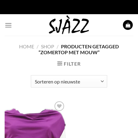
Ga
naar
inhoud
HOME
/
SHOP
/
PRODUCTEN GETAGGED
“ZOMERTOP MET MOUW”
FILTER
Toevoegen
aan
wenslijst