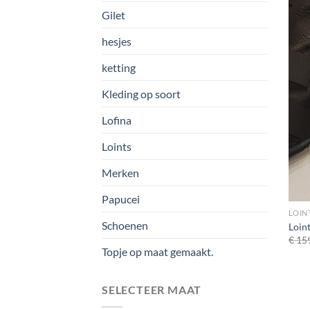
Gilet
hesjes
ketting
Kleding op soort
Lofina
Loints
Merken
Papucei
LOIN
Schoenen
Loin
€
159
Topje op maat gemaakt.
SELECTEER MAAT