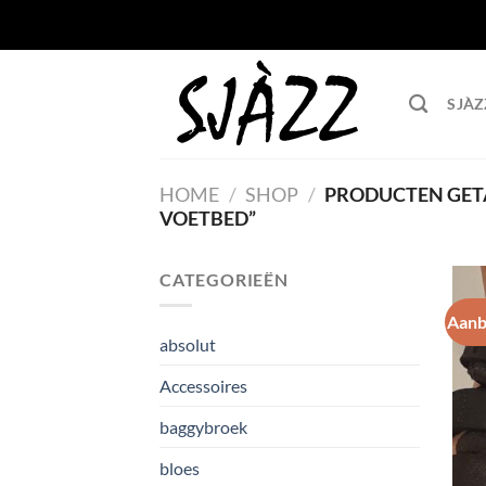
Ga
naar
inhoud
SJÀZ
HOME
/
SHOP
/
PRODUCTEN GET
VOETBED”
CATEGORIEËN
Aanb
absolut
Accessoires
baggybroek
bloes