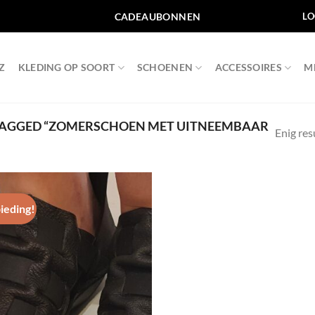
CADEAUBONNEN
LO
Z
KLEDING OP SOORT
SCHOENEN
ACCESSOIRES
M
AGGED “ZOMERSCHOEN MET UITNEEMBAAR
Enig res
ieding!
Toevoegen
aan
wenslijst