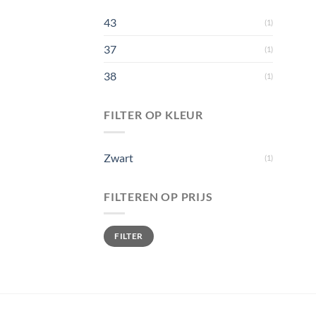
43
(1)
37
(1)
38
(1)
FILTER OP KLEUR
Zwart
(1)
FILTEREN OP PRIJS
Min.
Max.
FILTER
prijs
prijs