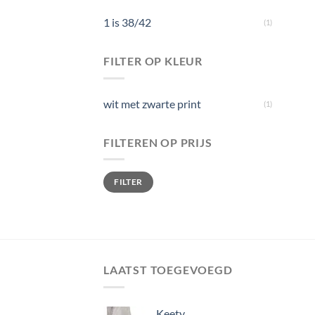
1 is 38/42
(1)
FILTER OP KLEUR
wit met zwarte print
(1)
FILTEREN OP PRIJS
Min. prijs
Max. prijs
FILTER
LAATST TOEGEVOEGD
Keety