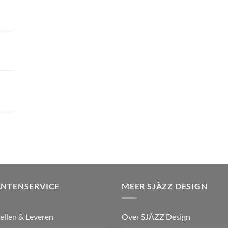
ANTENSERVICE
MEER SJÀZZ DESIGN
ellen & Leveren
Over SJÀZZ Design