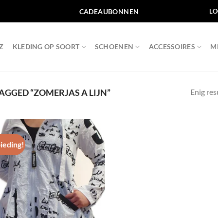
CADEAUBONNEN
LO
Z
KLEDING OP SOORT
SCHOENEN
ACCESSOIRES
M
Enig res
GGED “ZOMERJAS A LIJN”
ieding!
Toevoegen
aan
wenslijst