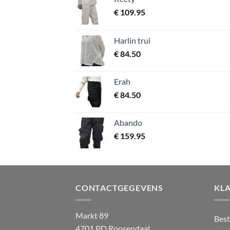
€
109.95
Harlin trui
€
84.50
Erah
€
84.50
Abando
€
159.95
CONTACTGEGEVENS
KL
Markt 89
Best
4701 PD Roosendaal