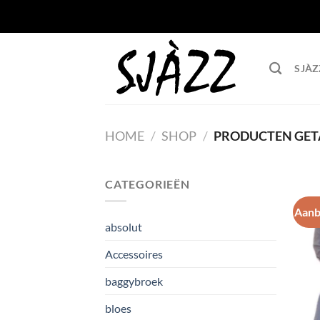
Ga naar inhoud
SJÀZ
HOME
/
SHOP
/
PRODUCTEN GETA
CATEGORIEËN
Aanb
absolut
Accessoires
baggybroek
bloes