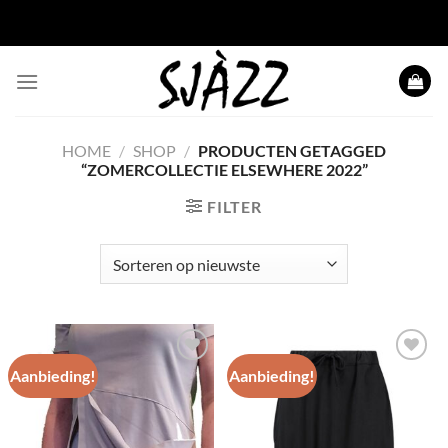
Ga naar inhoud
HOME
/
SHOP
/
PRODUCTEN GETAGGED
“ZOMERCOLLECTIE ELSEWHERE 2022”
FILTER
Aanbieding!
Aanbieding!
Toevoegen
Toevoegen
aan
aan
wenslijst
wenslijst