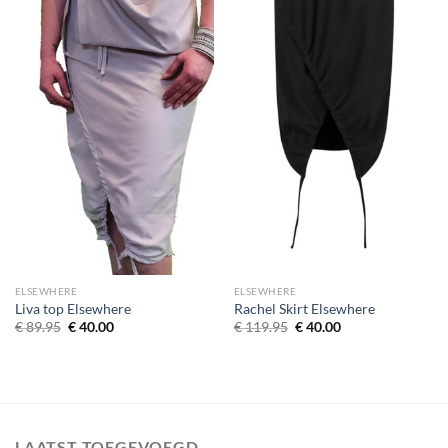
ELSEWHERE
ELSEWHERE
Liva top Elsewhere
Rachel Skirt Elsewhere
Oorspronkelijke prijs was: € 89.95.
Huidige prijs is: € 40.00.
Oorspronkelijke prijs wa
Huidige prijs is: 
€
89.95
€
40.00
€
119.95
€
40.00
LAATST TOEGEVOEGD