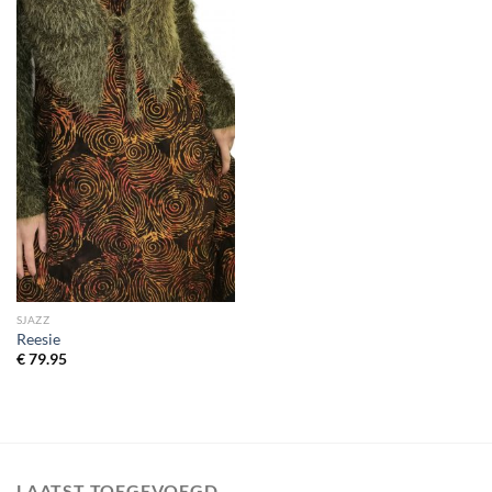
SJAZZ
Reesie
€
79.95
LAATST TOEGEVOEGD