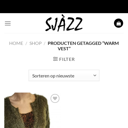
Ga naar inhoud
HOME
/
SHOP
/
PRODUCTEN GETAGGED “WARM
VEST”
FILTER
Toevoegen
aan
wenslijst