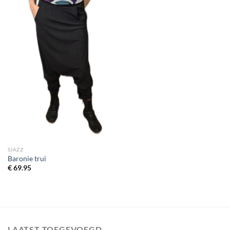
SJAZZ
Baronie trui
€
69.95
LAATST TOEGEVOEGD