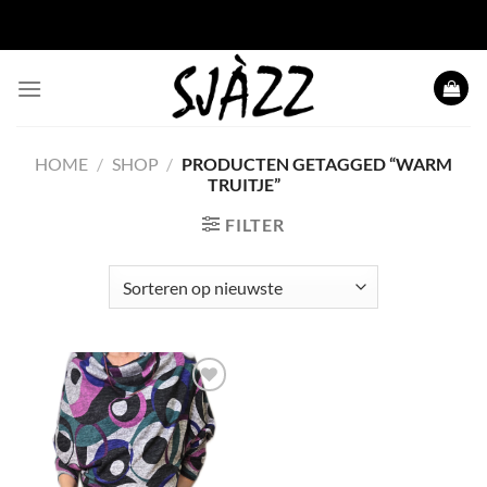
Ga naar inhoud
HOME
/
SHOP
/
PRODUCTEN GETAGGED “WARM
TRUITJE”
FILTER
Toevoegen
aan
wenslijst