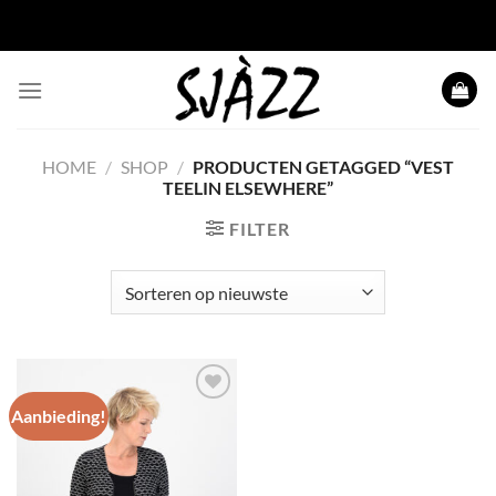
Ga naar inhoud
HOME
/
SHOP
/
PRODUCTEN GETAGGED “VEST
TEELIN ELSEWHERE”
FILTER
Aanbieding!
Toevoegen
aan
wenslijst