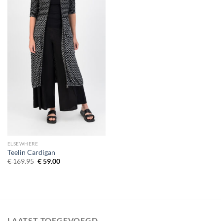
ELSEWHERE
Teelin Cardigan
Oorspronkelijke prijs was: € 169.95.
Huidige prijs is: € 59.00.
€
169.95
€
59.00
LAATST TOEGEVOEGD