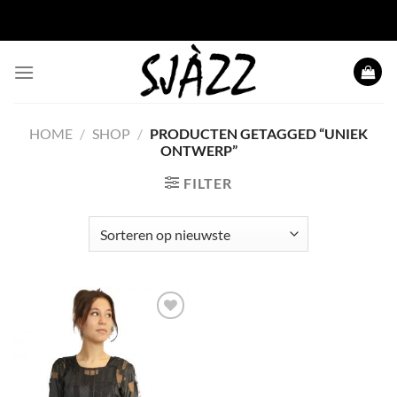
Ga naar inhoud
HOME
/
SHOP
/
PRODUCTEN GETAGGED “UNIEK
ONTWERP”
FILTER
Toevoegen
aan
wenslijst