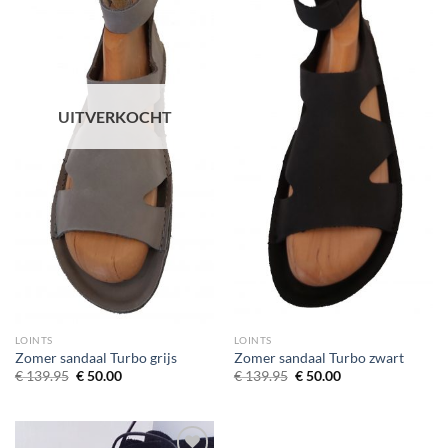
wenslijst
wenslijst
UITVERKOCHT
LOINTS
LOINTS
Zomer sandaal Turbo grijs
Zomer sandaal Turbo zwart
Oorspronkelijke
Huidige
Oorspronkelijke
Huidige
€
139.95
€
50.00
€
139.95
€
50.00
prijs
prijs
prijs
prijs
was:
is:
was:
is:
€ 139.95.
€ 50.00.
€ 139.95.
€ 50.00.