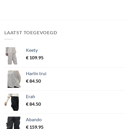
prijs
prijs
was:
is:
€ 199.95.
€ 125.00.
LAATST TOEGEVOEGD
Keety
€
109.95
Harlin trui
€
84.50
Erah
€
84.50
Abando
€
159.95