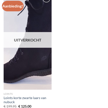
Aanbieding!
Toevoegen
aan
wenslijst
UITVERKOCHT
LOINTS
Loints korte zwarte laars van
nubuck
Oorspronkelijke
Huidige
€
199.95
€
125.00