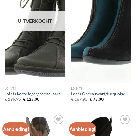
UITVERKOCHT
LOINTS
LOINTS
Loints korte legergroene laars
Laars Opera zwart/turquoise
Oorspronkelijke
Huidige
Oorspronkelijke
Huidige
€
199.95
€
125.00
€
169.95
€
75.00
prijs
prijs
prijs
prijs
was:
is:
was:
is:
€ 199.95.
€ 125.00.
€ 169.95.
€ 75.00.
Aanbieding!
Aanbieding!
Toevoegen
Toevoegen
aan
aan