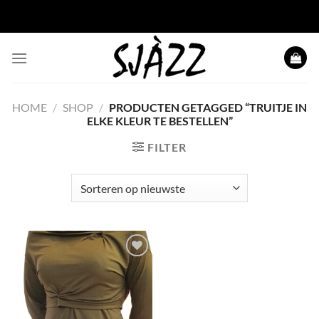
Ga naar inhoud
HOME
/
SHOP
/
PRODUCTEN GETAGGED “TRUITJE IN
ELKE KLEUR TE BESTELLEN”
FILTER
Toevoegen
aan
wenslijst