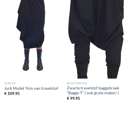
JURKEN
BAGGYBROEK
Zwarte travelstof baggybroek
Jurk Model Yoin van travelstof
“Baggy-T” ( ook grote maten! )
€
109.95
€
99.95