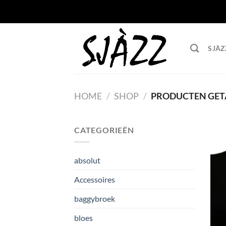
Ga naar inhoud
SJÀZ
HOME
/
SHOP
/
PRODUCTEN GETA
CATEGORIEËN
absolut
Accessoires
baggybroek
bloes