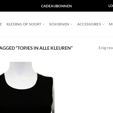
CADEAUBONNEN
LO
Z
KLEDING OP SOORT
SCHOENEN
ACCESSOIRES
M
Enig res
GGED “TOPJES IN ALLE KLEUREN”
Toevoegen
aan
wenslijst