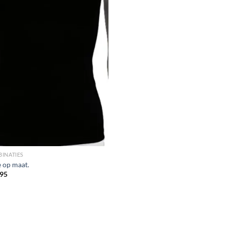
INATIES
e op maat.
95