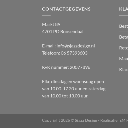
CONTACTGEGEVENS
KL
Markt 89
Best
4701 PD Roosendaal
Beta
E-mail: info@sjazzdesign.nl
Ret
Telefoon: 06 57393603
Maa
KvK nummer: 20077896
Klac
Elke dinsdag en woensdag open
van 10.00-17.30 uur en zaterdag
van 10.00 tot 13.00 uur.
Copyright 2026 ©
Sjazz Design
- Realisatie:
EM H