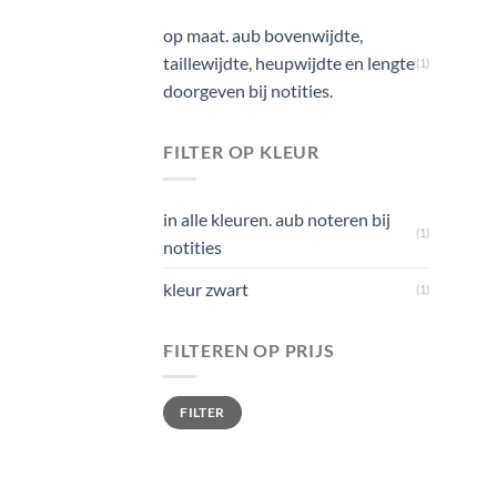
op maat. aub bovenwijdte,
taillewijdte, heupwijdte en lengte
(1)
doorgeven bij notities.
FILTER OP KLEUR
in alle kleuren. aub noteren bij
(1)
notities
kleur zwart
(1)
FILTEREN OP PRIJS
Min. prijs
Max. prijs
FILTER