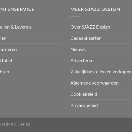
ANTENSERVICE
MEER SJÀZZ DESIGN
ellen & Leveren
Over SJÀZZ Design
len
Cadeaukaarten
ourneren
Nieuws
ttabel
Adverteren
hten
Zakelijk bestellen en verkopen
Algemene voorwaarden
Cookiebeleid
Privacybeleid
osting & Design