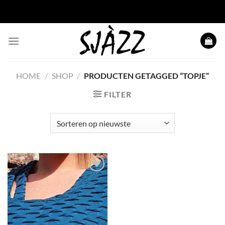
Ga naar inhoud
HOME
/
SHOP
/
PRODUCTEN GETAGGED “TOPJE”
FILTER
Toevoegen
aan
wenslijst