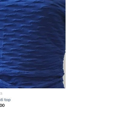
ES
ti top
00