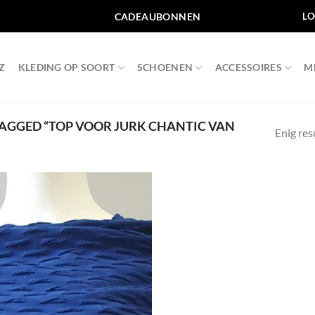
CADEAUBONNEN
LO
Z
KLEDING OP SOORT
SCHOENEN
ACCESSOIRES
M
GGED “TOP VOOR JURK CHANTIC VAN
Enig res
Toevoegen
aan
wenslijst