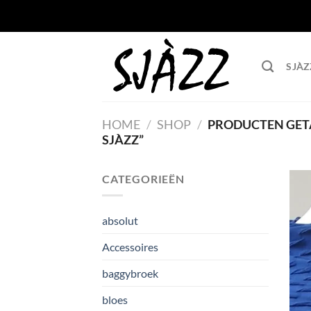
Ga
naar
inhoud
SJÀZ
HOME
/
SHOP
/
PRODUCTEN GETA
SJÀZZ”
CATEGORIEËN
absolut
Accessoires
baggybroek
bloes