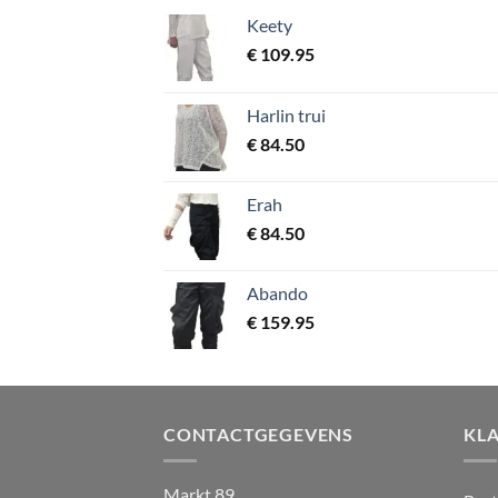
Keety
€
109.95
Harlin trui
€
84.50
Erah
€
84.50
Abando
€
159.95
CONTACTGEGEVENS
KL
Markt 89