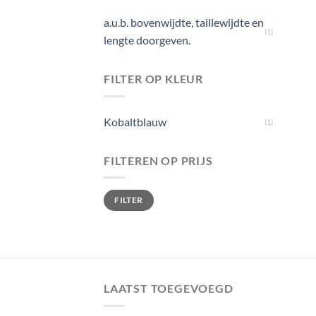
a.u.b. bovenwijdte, taillewijdte en
(1)
lengte doorgeven.
FILTER OP KLEUR
Kobaltblauw
(1)
FILTEREN OP PRIJS
Min.
Max.
FILTER
prijs
prijs
LAATST TOEGEVOEGD